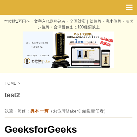
本位牌1万円〜・文字入れ送料込み・全国対応｜塗位牌・唐木位牌・モダ
ン位牌・会津呂色まで100種類以上
HOME
>
test2
執筆・監修：
奥本 一輝
（お位牌Maker® 編集責任者）
GeeksforGeeks