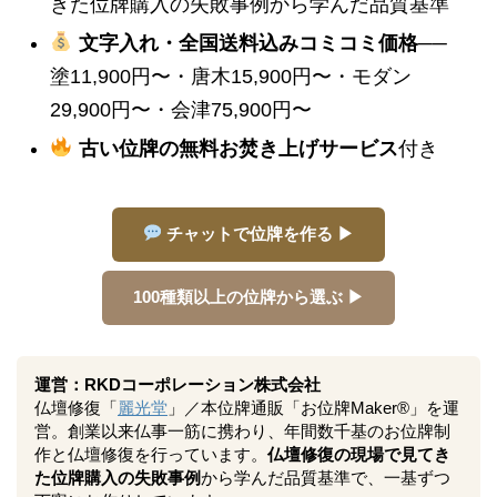
きた位牌購入の失敗事例から学んだ品質基準
文字入れ・全国送料込みコミコミ価格
──
塗11,900円〜・唐木15,900円〜・モダン
29,900円〜・会津75,900円〜
古い位牌の無料お焚き上げサービス
付き
チャットで位牌を作る ▶
100種類以上の位牌から選ぶ ▶
運営：RKDコーポレーション株式会社
仏壇修復「
麗光堂
」／本位牌通販「お位牌Maker®」を運
営。創業以来仏事一筋に携わり、年間数千基のお位牌制
作と仏壇修復を行っています。
仏壇修復の現場で見てき
た位牌購入の失敗事例
から学んだ品質基準で、一基ずつ