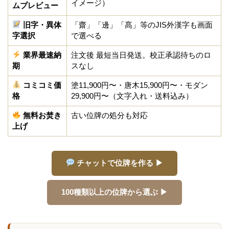
イメージ）
ムプレビュー
旧字・異体
「齋」「邊」「髙」等のJIS外漢字も画面
字選択
で選べる
業界最速納
注文後 最短当日発送。校正承認待ちのロ
期
スなし
コミコミ価
塗11,900円〜・唐木15,900円〜・モダン
格
29,900円〜（文字入れ・送料込み）
無料お焚き
古い位牌の処分も対応
上げ
チャットで位牌を作る ▶
100種類以上の位牌から選ぶ ▶