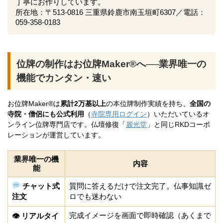
丁寧にお作りしています。
所在地：〒513-0816 三重県鈴鹿市南玉垣町6307／電話：
059-358-0183
位牌の制作はお位牌Maker®へ──業界唯一の
機能でカンタン・速い
お位牌Maker®は
累計2万基以上
の本位牌制作実績を持ち、
全国の
寺院・僧侶にも公式利用
（
寺院専用ログイン
）いただいているオ
ンライン位牌専門店です。仏壇修復「
麗光堂
」と同じRKDコーポ
レーションが運営しています。
業界唯一の機
内容
能
チャット式
質問に答えるだけで注文完了。仏事知識ゼ
注文
ロでも迷わない
完成イメージを画面で即時確認（あくまで
👁 リアルタイ