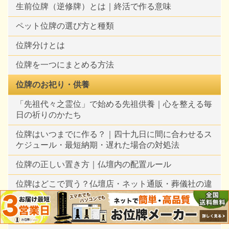
生前位牌（逆修牌）とは｜終活で作る意味
ペット位牌の選び方と種類
位牌分けとは
位牌を一つにまとめる方法
位牌のお祀り・供養
「先祖代々之霊位」で始める先祖供養｜心を整える毎
日の祈りのかたち
位牌はいつまでに作る？｜四十九日に間に合わせるス
ケジュール・最短納期・遅れた場合の対処法
位牌の正しい置き方｜仏壇内の配置ルール
位牌はどこで買う？仏壇店・ネット通販・葬儀社の違
いと買えない場所【仏壇修復業者が解説】
位牌の持ち運び方｜風呂敷の包み方