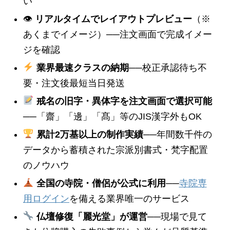
い
👁
リアルタイムでレイアウトプレビュー
（※
あくまでイメージ）──注文画面で完成イメー
ジを確認
業界最速クラスの納期
──校正承認待ち不
要・注文後最短当日発送
戒名の旧字・異体字を注文画面で選択可能
──「齋」「邊」「髙」等のJIS漢字外もOK
累計2万基以上の制作実績
──年間数千件の
データから蓄積された宗派別書式・梵字配置
のノウハウ
全国の寺院・僧侶が公式に利用
──
寺院専
用ログイン
を備える業界唯一のサービス
仏壇修復「麗光堂」が運営
──現場で見て