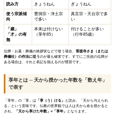
読み方
きょうねん
ぎょうねん
使う宗派傾
曹洞宗・浄土宗
真言宗・天台宗で多
向
で多い
い
「歳」
本来は付けない
付けることが多い
「才」の有
（享年85）
（行年85歳）
無
位牌・お墓・葬儀の挨拶状などで使う場合、
菩提寺さま（または
葬儀社）の作法に従う
のが最も確実です。すでにご先祖の位牌が
ある場合は、それと表記を揃えるのが慣習です。
享年とは ─ 天から授かった年数を「数え年」
で表す
「享年」の「享」は
「享（う）ける」
と読み、「天から与えられ
る」という意味です。仏教の世界観では人は天から命を授かると
され、
「天から享けた年数」=「享年」
となります。