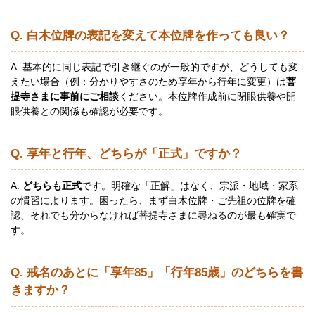
Q. 白木位牌の表記を変えて本位牌を作っても良い？
A. 基本的に同じ表記で引き継ぐのが一般的ですが、どうしても変
えたい場合（例：分かりやすさのため享年から行年に変更）は
菩
提寺さまに事前にご相談
ください。本位牌作成前に閉眼供養や開
眼供養との関係も確認が必要です。
Q. 享年と行年、どちらが「正式」ですか？
A.
どちらも正式
です。明確な「正解」はなく、宗派・地域・家系
の慣習によります。困ったら、まず白木位牌・ご先祖の位牌を確
認、それでも分からなければ菩提寺さまに尋ねるのが最も確実で
す。
Q. 戒名のあとに「享年85」「行年85歳」のどちらを書
きますか？