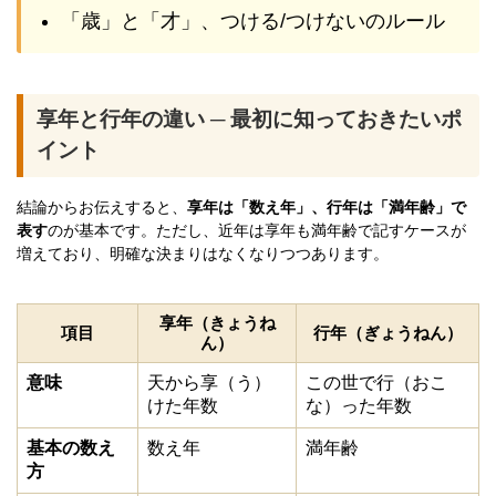
「歳」と「才」、つける/つけないのルール
享年と行年の違い ─ 最初に知っておきたいポ
イント
結論からお伝えすると、
享年は「数え年」、行年は「満年齢」で
表す
のが基本です。ただし、近年は享年も満年齢で記すケースが
増えており、明確な決まりはなくなりつつあります。
享年（きょうね
項目
行年（ぎょうねん）
ん）
意味
天から享（う）
この世で行（おこ
けた年数
な）った年数
基本の数え
数え年
満年齢
方