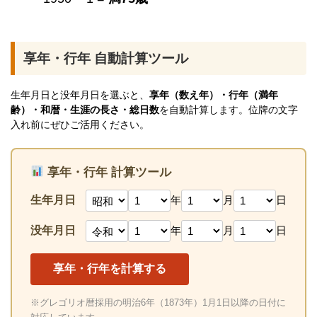
享年・行年 自動計算ツール
生年月日と没年月日を選ぶと、
享年（数え年）・行年（満年
齢）・和暦・生涯の長さ・総日数
を自動計算します。位牌の文字
入れ前にぜひご活用ください。
享年・行年 計算ツール
生年月日
年
月
日
没年月日
年
月
日
享年・行年を計算する
※グレゴリオ暦採用の明治6年（1873年）1月1日以降の日付に