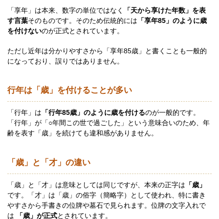
「享年」は本来、数字の単位ではなく
「天から享けた年数」を表
す言葉
そのものです。そのため伝統的には
「享年85」のように歳
を付けない
のが正式とされています。
ただし近年は分かりやすさから「享年85歳」と書くことも一般的
になっており、誤りではありません。
行年は「歳」を付けることが多い
「行年」は
「行年85歳」のように歳を付ける
のが一般的です。
「行年」が「○年間この世で過ごした」という意味合いのため、年
齢を表す「歳」を続けても違和感がありません。
「歳」と「才」の違い
「歳」と「才」は意味としては同じですが、本来の正字は
「歳」
です。「才」は「歳」の俗字（簡略字）として使われ、特に書き
やすさから手書きの位牌や墓石で見られます。位牌の文字入れで
は
「歳」が正式
とされています。