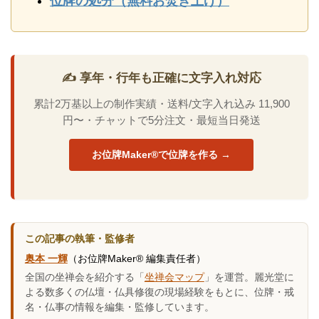
位牌の処分（無料お焚き上げ）
✍️ 享年・行年も正確に文字入れ対応
累計2万基以上の制作実績・送料/文字入れ込み 11,900
円〜・チャットで5分注文・最短当日発送
お位牌Maker®で位牌を作る →
この記事の執筆・監修者
奥本 一輝
（お位牌Maker® 編集責任者）
全国の坐禅会を紹介する「
坐禅会マップ
」を運営。麗光堂に
よる数多くの仏壇・仏具修復の現場経験をもとに、位牌・戒
名・仏事の情報を編集・監修しています。