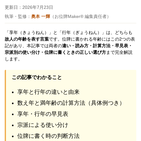
更新日：
2026年7月23日
執筆・監修：
奥本 一輝
（お位牌Maker® 編集責任者）
「享年（きょうねん）」と「行年（ぎょうねん）」は、どちらも
故人の年齢を表す言葉
です。位牌に書かれる年齢にはこの2つの表
記があり、本記事では両者の
違い・読み方・計算方法・早見表・
宗派別の使い分け・位牌に書くときの正しい選び方
まで完全解説
します。
この記事でわかること
享年と行年の違いと由来
数え年と満年齢の計算方法（具体例つき）
享年・行年の早見表
宗派による使い分け
位牌に書く時の判断方法