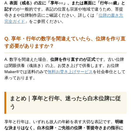
A.
表面（戒名）の左に「享年○○」、または裏面に「行年○○歳」と
記す
のが一般的です。表記の位置も宗派や地域で違うため、菩提
寺さまや位牌制作店にご確認ください。詳しくは「
位牌の書き方
完全ガイド
」をご参照ください。
Q. 享年・行年の数字を間違えていたら、位牌を作り直
す必要がありますか？
A. 数字を間違えた場合、
位牌を作り直すのが正式
です。古い位牌
は閉眼供養（魂抜き）の上、お焚き上げで供養します。お位牌
Maker®では送料のみで
無料お焚き上げサービス
を社会奉仕として
承っております。
まとめ｜享年と行年、迷ったら白木位牌に従
う
享年と行年は、いずれも故人の年齢を表す大切な表記です。
明確
な決まりはなく、白木位牌・ご先祖の位牌・菩提寺さまの指示に