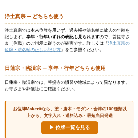
浄土真宗 ─ どちらも使う
浄土真宗では本来位牌を用いず、過去帳や法名軸に故人の年齢を
記します。
享年・行年いずれの表記も見られます
ので、菩提寺さ
ま（住職）のご指示に従うのが確実です。詳しくは「
浄土真宗の
位牌・法名軸の正しい祀り方
」をご参照ください。
日蓮宗・臨済宗 ─ 享年・行年どちらも使用
日蓮宗・臨済宗では、菩提寺の慣習や地域によって異なります。
お寺さまや葬儀社にご確認ください。
お位牌Maker®なら、塗・唐木・モダン・会津の100種類以
上から、文字入れ・送料込み・最短当日発送
▶ 位牌一覧を見る