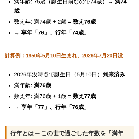
満年齢: 75歳（誕生日前なので74歳）→
満74
歳
数え年: 満74歳 + 2歳 =
数え76歳
→
享年「76」、行年「74歳」
計算例：1950年5月10日生まれ、2026年7月20日没
2026年没時点で誕生日（5月10日）
到来済み
満年齢:
満76歳
数え年: 満76歳 + 1歳 =
数え77歳
→
享年「77」、行年「76歳」
行年とは ─ この世で過ごした年数を「満年