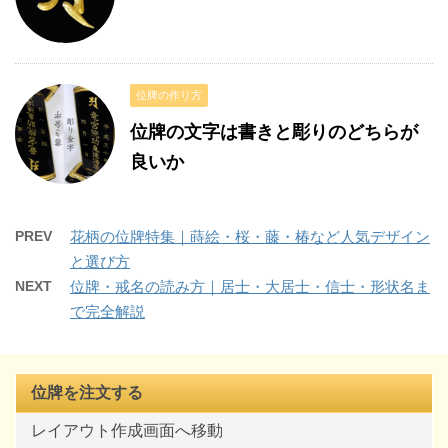
位牌の作り方
位牌の文字は書きと彫りのどちらが
良いか
PREV
花柄の位牌特集｜蒔絵・桜・藤・椿など人気デザイン
と選び方
NEXT
位牌・戒名の読み方｜居士・大居士・信士・形状名ま
で完全解説
位牌を注文する
レイアウト作成画面へ移動