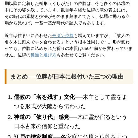
期以降に定着した櫛形（くしがた）の位牌は、今も多くの仏壇の
中にその姿を残しています。数百年を経た位牌の漆の表面には、
その時代の素材と技法がそのまま刻まれており、仏壇に携わる立
場から見れば、一基一基が時代の証人でもあります。
近年は住まいに合わせた
モダン位牌
も増えていますが、「故人の
名を木に刻んで手を合わせる」という根本は同じです。形が変わ
っても、位牌に込められた祈りの本質は650年前から変わっていま
せん。位牌の
種類と選び方
もあわせてご覧ください。
まとめ──位牌が日本に根付いた三つの理由
儒教の「名を残す」文化
──木主として霊をま
つる形式が大陸から伝わった
神道の「依り代」感覚
──木に霊が宿るという
日本古来の信仰と重なった
江戸の檀家制度
──各家庭に仏壇と位牌をまつ