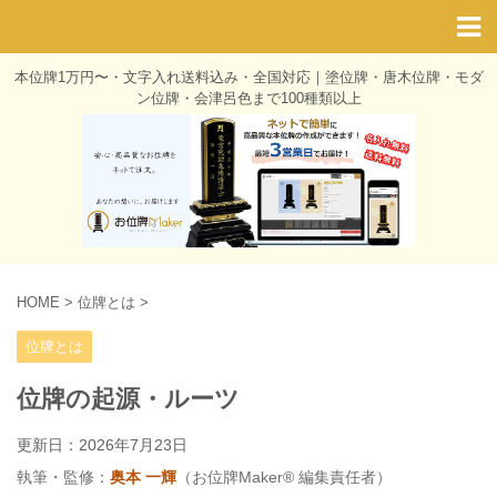
本位牌1万円〜・文字入れ送料込み・全国対応｜塗位牌・唐木位牌・モダ
ン位牌・会津呂色まで100種類以上
HOME
>
位牌とは
>
位牌とは
位牌の起源・ルーツ
更新日：
2026年7月23日
執筆・監修：
奥本 一輝
（お位牌Maker® 編集責任者）