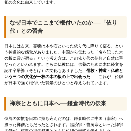
祀の文化に由来しています。
なぜ日本でここまで根付いたのか──「依り
代」との習合
日本には古来、霊魂は木や石といった依り代に降りて宿る、とい
う神道的な感覚がありました。中国から伝わった「名を記した木
の板に霊が宿る」という考え方は、この依り代の信仰と自然に重
なったといわれます。さらに仏教には、供養のために木に経文を
記す卒塔婆（そとば）の文化もありました。
儒教・神道・仏教と
いう三つの文化が一枚の木の板の上で出会った
——これが、位牌
が日本で強く根付いた背景のひとつと考えられています。
禅宗とともに日本へ──鎌倉時代の伝来
位牌の習慣を日本に持ち込んだのは、鎌倉時代に中国（南宋）へ
渡った禅僧たちだったとされます。臨済宗・曹洞宗といった禅宗
の僧が、儒教の祖先祭祀とともに位牌の形式を伝えました。