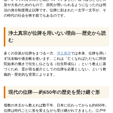
皇や大名のためのもので、庶民が用いられるようになったのは明
治の身分制度廃止以降です。位牌に刻まれた一文字一文字が、そ
の時代の社会を映す鏡でもあるのです。
浄土真宗が位牌を用いない理由──歴史から読
む
多くの宗派が位牌をまつる一方、
浄土真宗
では本来、位牌を用い
ず法名軸や過去帳を使います。これは「亡くなればただちに阿弥
陀如来の働きで往生し仏となる（往生即成仏）」という教えに基
づくため、霊が宿る媒介としての位牌を必要としない、という教
義的・歴史的な背景によります。
現代の位牌──約650年の歴史を受け継ぐ形
儒教の木主から数えれば数千年、日本に伝わってからも約650年。
位牌は時代ごとに形を変えながら受け継がれてきました。江戸中