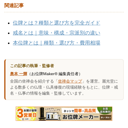
関連記事
位牌とは？種類と選び方を完全ガイド
戒名とは｜意味・構成・宗派別の違い
本位牌とは｜種類・選び方・費用相場
この記事の執筆・監修者
奥本 一輝
（お位牌Maker® 編集責任者）
全国の坐禅会を紹介する「
坐禅会マップ
」を運営。麗光堂に
よる数多くの仏壇・仏具修復の現場経験をもとに、位牌・戒
名・仏事の情報を編集・監修しています。