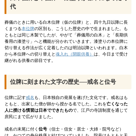
代
葬儀のときに用いる白木位牌（仮の位牌）と、四十九日以降に長
くまつる
本位牌
の区別も、こうした歴史の中で生まれました。も
ともとは同じ木製でしたが、やがて「葬儀用の白木」と「長期供
養用の漆塗り」へと機能が分かれていきます。漆塗りの本位牌に
切り替える作法が広く定着したのは明治以降といわれます。白木
から本位牌への切り替えと
魂入れ（開眼供養）
は、今日まで受け
継がれる供養の節目です。
位牌に刻まれた文字の歴史──戒名と位号
位牌に記す
戒名
も、日本独自の発展を遂げた文化です。戒名はも
ともと、出家した僧が師から授かる名でした。これを
亡くなった
人に授ける慣習は日本でできたもの
で、江戸の寺請制度を通じて
庶民にまで広がりました。
戒名の末尾に付く
位号
（信士・信女・居士・大姉・院号など）
は、かつての身分秩序と結びついていました。院号はもともと天