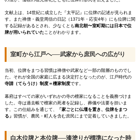
文献上は、14世紀に成立した『太平記』に位牌の記述が見られま
す。また禅僧・義堂周信の日記（1371年・応安4年）にも位牌に関
する記録があるとされ、少なくとも
南北朝〜室町期には日本で位
牌が用いられていた
ことがわかります。
室町から江戸へ──武家から庶民への広がり
当初、位牌をまつる習慣は禅僧や武家など一部の階層のものでし
た。それが全国の家庭に広まる決定打となったのが、江戸時代の
寺請（てらうけ）制度＝檀家制度
です。
幕府はすべての家がいずれかの寺の檀家になることを義務づけま
した。寺は過去帳で檀家の死者を記録し、葬儀や法要を担いま
す。この仕組みを通じて、
「家ごとに仏壇を置き、位牌をまつ
る」
習慣が、農民・町人を含む庶民にまで定着していきました。
白木位牌と本位牌──漆塗りが標準になった時