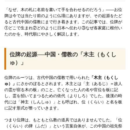
「なぜ、木の札に名前を書いて手を合わせるのだろう」——お位
牌は今では当たり前のように仏壇にありますが、その起源をたど
ると古代中国の儒教にまで行き着きます。この記事では、位牌が
①どこで生まれ②どのように日本へ伝わり③なぜ各家庭に根付い
たのかを、時代順にやさしく解説します。
位牌の起源──中国・儒教の「木主（もくし
ゅ）」
位牌のルーツは、古代中国の儒教で用いられた
「木主（もくし
ゅ）」
にさかのぼるとされます。木主とは「主（あるじ）＝故人
の霊が宿る木の板」のこと。亡くなった人の名や官位を板に記
し、霊を招いてまつるための依代（よりしろ）でした。後漢の時
代には「神主（しんしゅ）」とも呼ばれ、位（くらい）と名を板
に記す形式が整っていきます。
つまり位牌は、もともと仏教の道具ではありませんでした。「位
（くらい）の牌（ふだ）」という言葉自体が、この中国の祖先祭