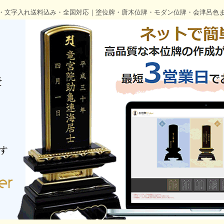
・文字入れ送料込み・全国対応｜塗位牌・唐木位牌・モダン位牌・会津呂色ま