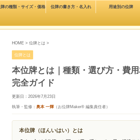
位牌の種類・サイズ・価格
位牌の書き方・名入れ
用途別の位牌
HOME
>
位牌とは
>
位牌とは
本位牌とは｜種類・選び方・費用
完全ガイド
更新日：
2026年7月23日
執筆・監修：
奥本 一輝
（お位牌Maker® 編集責任者）
本位牌（ほんいはい）とは