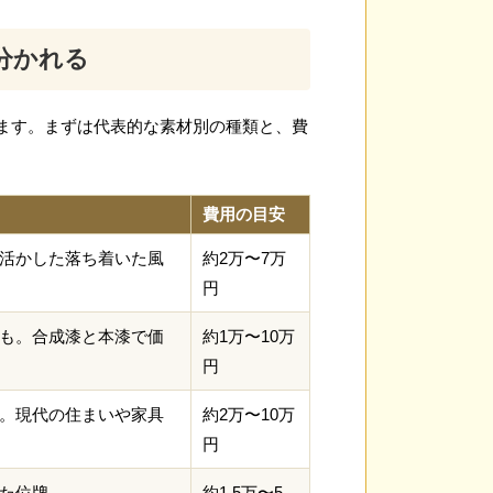
分かれる
ます。まずは代表的な素材別の種類と、費
費用の目安
活かした落ち着いた風
約2万〜7万
円
も。合成漆と本漆で価
約1万〜10万
円
。現代の住まいや家具
約2万〜10万
円
た位牌
約1.5万〜5