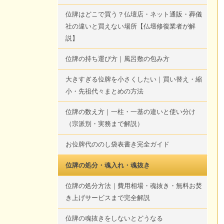
位牌はどこで買う？仏壇店・ネット通販・葬儀
社の違いと買えない場所【仏壇修復業者が解
説】
位牌の持ち運び方｜風呂敷の包み方
大きすぎる位牌を小さくしたい｜買い替え・縮
小・先祖代々まとめの方法
位牌の数え方｜一柱・一基の違いと使い分け
（宗派別・実務まで解説）
お位牌代ののし袋表書き完全ガイド
位牌の処分・魂入れ・魂抜き
位牌の処分方法｜費用相場・魂抜き・無料お焚
き上げサービスまで完全解説
位牌の魂抜きをしないとどうなる