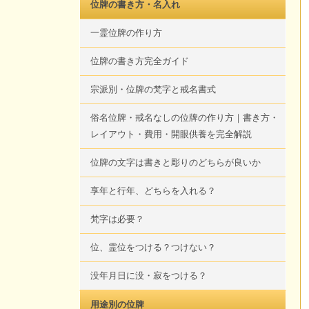
位牌の書き方・名入れ
一霊位牌の作り方
位牌の書き方完全ガイド
宗派別・位牌の梵字と戒名書式
俗名位牌・戒名なしの位牌の作り方｜書き方・
レイアウト・費用・開眼供養を完全解説
位牌の文字は書きと彫りのどちらが良いか
享年と行年、どちらを入れる？
梵字は必要？
位、霊位をつける？つけない？
没年月日に没・寂をつける？
用途別の位牌