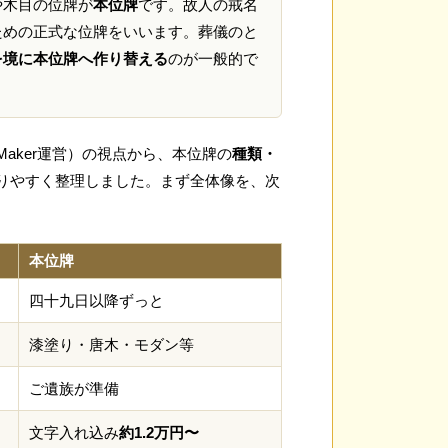
や木目の位牌が
本位牌
です。故人の戒名
ための正式な位牌をいいます。葬儀のと
を境に本位牌へ作り替える
のが一般的で
aker運営）の視点から、本位牌の
種類・
りやすく整理しました。まず全体像を、次
本位牌
四十九日以降ずっと
漆塗り・唐木・モダン等
ご遺族が準備
文字入れ込み
約1.2万円〜