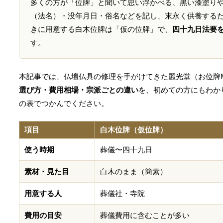
多くの方が「位牌」と聞いて思い浮かべる、黒い漆塗り
（法名）・没年月日・俗名などを記し、末永く供養する
きに用意する白木位牌は「仮の位牌」で、
四十九日法要
す。
本記事では、仏壇仏具の修理を手がけてきた麗光堂（お位牌M
選び方・費用相場・宗派ごとの違い
を、初めての方にもわか
の表でつかんでください。
項目
白木位牌（仮位牌）
使う時期
葬儀〜四十九日
素材・見た目
白木のまま（簡素）
用意する人
葬儀社・寺院
費用の目安
葬儀費用に含むことが多い