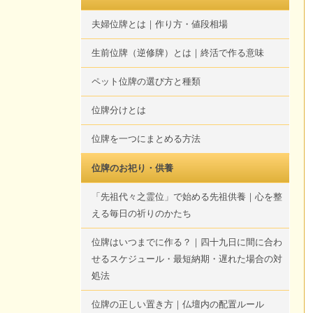
夫婦位牌とは｜作り方・値段相場
生前位牌（逆修牌）とは｜終活で作る意味
ペット位牌の選び方と種類
位牌分けとは
位牌を一つにまとめる方法
位牌のお祀り・供養
「先祖代々之霊位」で始める先祖供養｜心を整
える毎日の祈りのかたち
位牌はいつまでに作る？｜四十九日に間に合わ
せるスケジュール・最短納期・遅れた場合の対
処法
位牌の正しい置き方｜仏壇内の配置ルール