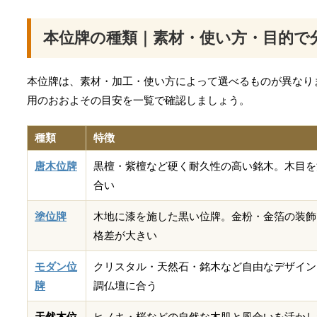
本位牌の種類｜素材・使い方・目的で
本位牌は、素材・加工・使い方によって選べるものが異なり
用のおおよその目安を一覧で確認しましょう。
種類
特徴
唐木位牌
黒檀・紫檀など硬く耐久性の高い銘木。木目を
合い
塗位牌
木地に漆を施した黒い位牌。金粉・金箔の装飾
格差が大きい
モダン位
クリスタル・天然石・銘木など自由なデザイン
牌
調仏壇に合う
天然木位
ヒノキ・桜などの自然な木肌と風合いを活かし