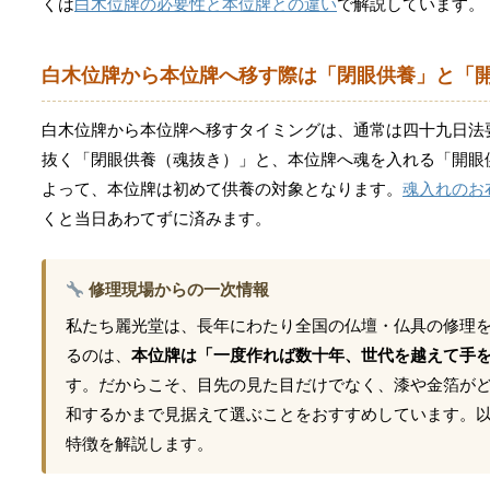
くは
白木位牌の必要性と本位牌との違い
で解説しています。
白木位牌から本位牌へ移す際は「閉眼供養」と「
白木位牌から本位牌へ移すタイミングは、通常は四十九日法
抜く「閉眼供養（魂抜き）」と、本位牌へ魂を入れる「開眼
よって、本位牌は初めて供養の対象となります。
魂入れのお
くと当日あわてずに済みます。
修理現場からの一次情報
私たち麗光堂は、長年にわたり全国の仏壇・仏具の修理
るのは、
本位牌は「一度作れば数十年、世代を越えて手
す。だからこそ、目先の見た目だけでなく、漆や金箔が
和するかまで見据えて選ぶことをおすすめしています。
特徴を解説します。