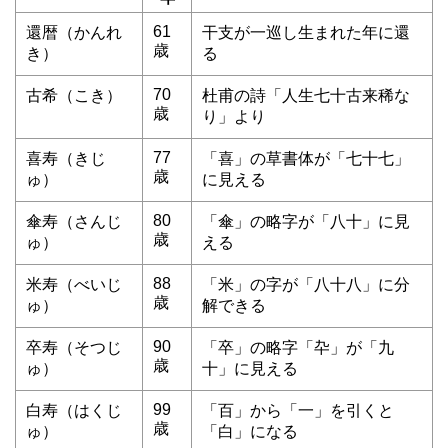
61
還暦（かんれ
干支が一巡し生まれた年に還
歳
き）
る
70
古希（こき）
杜甫の詩「人生七十古来稀な
歳
り」より
77
喜寿（きじ
「喜」の草書体が「七十七」
歳
ゅ）
に見える
80
傘寿（さんじ
「傘」の略字が「八十」に見
歳
ゅ）
える
88
米寿（べいじ
「米」の字が「八十八」に分
歳
ゅ）
解できる
90
卒寿（そつじ
「卒」の略字「卆」が「九
歳
ゅ）
十」に見える
99
白寿（はくじ
「百」から「一」を引くと
歳
ゅ）
「白」になる