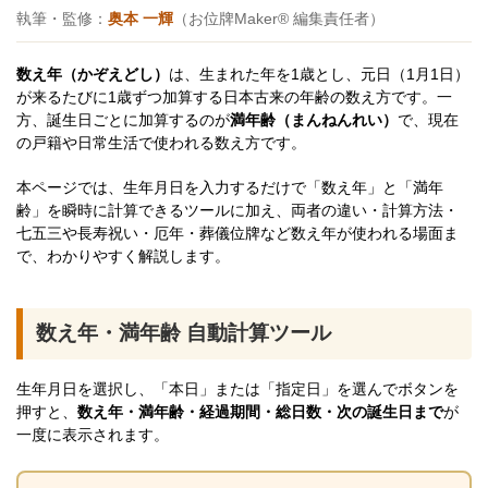
執筆・監修：
奥本 一輝
（お位牌Maker® 編集責任者）
数え年（かぞえどし）
は、生まれた年を1歳とし、元日（1月1日）
が来るたびに1歳ずつ加算する日本古来の年齢の数え方です。一
方、誕生日ごとに加算するのが
満年齢（まんねんれい）
で、現在
の戸籍や日常生活で使われる数え方です。
本ページでは、生年月日を入力するだけで「数え年」と「満年
齢」を瞬時に計算できるツールに加え、両者の違い・計算方法・
七五三や長寿祝い・厄年・葬儀位牌など数え年が使われる場面ま
で、わかりやすく解説します。
数え年・満年齢 自動計算ツール
生年月日を選択し、「本日」または「指定日」を選んでボタンを
押すと、
数え年・満年齢・経過期間・総日数・次の誕生日まで
が
一度に表示されます。