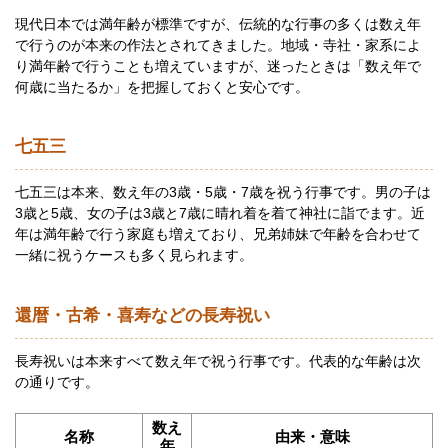
現代日本では満年齢が標準ですが、伝統的な行事の多くは数え年
で行うのが本来の作法とされてきました。地域・寺社・家系によ
り満年齢で行うことも増えていますが、迷ったときは「数え年で
何歳に当たるか」を把握しておくと安心です。
七五三
七五三は本来、数え年の3歳・5歳・7歳を祝う行事です。男の子は
3歳と5歳、女の子は3歳と7歳に晴れ着を着て神社に詣でます。近
年は満年齢で行う家庭も増えており、兄弟姉妹で年齢を合わせて
一緒に祝うケースも多く見られます。
還暦・古希・喜寿などの長寿祝い
長寿祝いは本来すべて数え年で祝う行事です。代表的な年齢は次
の通りです。
数え
名称
由来・意味
年