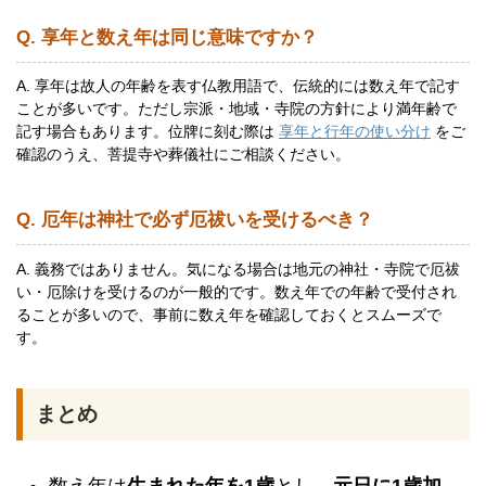
Q. 享年と数え年は同じ意味ですか？
A. 享年は故人の年齢を表す仏教用語で、伝統的には数え年で記す
ことが多いです。ただし宗派・地域・寺院の方針により満年齢で
記す場合もあります。位牌に刻む際は
享年と行年の使い分け
をご
確認のうえ、菩提寺や葬儀社にご相談ください。
Q. 厄年は神社で必ず厄祓いを受けるべき？
A. 義務ではありません。気になる場合は地元の神社・寺院で厄祓
い・厄除けを受けるのが一般的です。数え年での年齢で受付され
ることが多いので、事前に数え年を確認しておくとスムーズで
す。
まとめ
数え年は
生まれた年を1歳
とし、
元日に1歳加