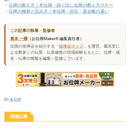
・
位牌の数え方｜本位牌・繰り出し位牌の数え方マナー
・
位牌の種類と読み方｜本位牌・回出・過去帳の違い
この記事の執筆・監修者
奥本 一輝
（お位牌Maker® 編集責任者）
全国の坐禅会を紹介する「
坐禅会マップ
」を運営。麗光堂に
よる数多くの仏壇・仏具修復の現場経験をもとに、位牌・戒
名・仏事の情報を編集・監修しています。
-
未分類
関連記事