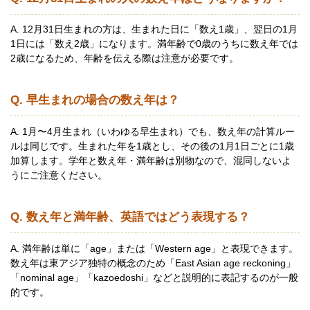
A. 12月31日生まれの方は、生まれた日に「数え1歳」、翌日の1月
1日には「数え2歳」になります。満年齢で0歳のうちに数え年では
2歳になるため、年齢を伝える際は注意が必要です。
Q. 早生まれの場合の数え年は？
A. 1月〜4月生まれ（いわゆる早生まれ）でも、数え年の計算ルー
ルは同じです。生まれた年を1歳とし、その後の1月1日ごとに1歳
加算します。学年と数え年・満年齢は別物なので、混同しないよ
うにご注意ください。
Q. 数え年と満年齢、英語ではどう表現する？
A. 満年齢は単に「age」または「Western age」と表現できます。
数え年は東アジア独特の概念のため「East Asian age reckoning」
「nominal age」「kazoedoshi」などと説明的に表記するのが一般
的です。