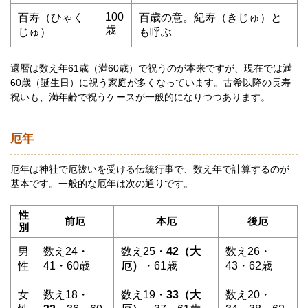
100
百寿（ひゃく
百歳の意。紀寿（きじゅ）と
歳
じゅ）
も呼ぶ
還暦は数え年61歳（満60歳）で祝うのが本来ですが、現在では満
60歳（誕生日）に祝う家庭が多くなっています。古希以降の長寿
祝いも、満年齢で祝うケースが一般的になりつつあります。
厄年
厄年は神社で厄祓いを受ける伝統行事で、数え年で計算するのが
基本です。一般的な厄年は次の通りです。
性
前厄
本厄
後厄
別
男
数え24・
数え25・
42（大
数え26・
性
41・60歳
厄）
・61歳
43・62歳
女
数え18・
数え19・
33（大
数え20・