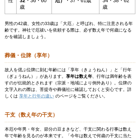
性
32
・36・60
厄）
・37・61歳
34・38・62
歳
歳
男性の42歳、女性の33歳は「大厄」と呼ばれ、特に注意される年
齢です。神社で厄祓いを依頼する際は、必ず数え年で何歳になる
かを確認しましょう。
葬儀・位牌（享年）
故人を偲ぶ位牌に刻む年齢には「享年（きょうねん）」と「行年
（ぎょうねん）」があります。
享年は数え年
、行年は満年齢を表
すのが伝統的とされます（宗派・地域により例外あり）。位牌の
文字入れの際は、菩提寺や葬儀社に確認しておくと安心です。詳
しくは
享年と行年の違い
のページをご覧ください。
干支（数え年の干支）
本厄や年男・年女、節分の豆まきなど、干支に関わる行事は数え
年で年齢を見るのが本来です。「今年は数えで何歳の干支に当た