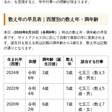
るか」を意識すると、年中行事への理解が深まります。
数え年の早見表｜西暦別の数え年・満年齢
本日（
2026年8月10日（令和8年）
）時点の数え年・満年齢の早見
表です。サイトアクセス日に応じて自動で最新の年に更新されま
す。誕生日を迎える前は記載の満年齢から1歳引き、数え年は記載
の通りとなります。
生まれ年
満年齢（誕
数え
和暦
該当する行事
（西暦）
生日後）
年
2024年
令和
2歳
3歳
七五三（数え3
6年
歳・男女）
2022年
令和
4歳
5歳
七五三（数え5
4年
歳・男）
2020年
令和
6歳
7歳
七五三（数え7
2年
歳・女）