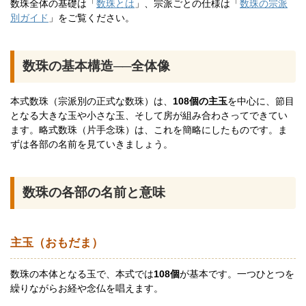
数珠全体の基礎は「
数珠とは
」、宗派ごとの仕様は「
数珠の宗派
別ガイド
」をご覧ください。
数珠の基本構造──全体像
本式数珠（宗派別の正式な数珠）は、
108個の主玉
を中心に、節目
となる大きな玉や小さな玉、そして房が組み合わさってできてい
ます。略式数珠（片手念珠）は、これを簡略にしたものです。ま
ずは各部の名前を見ていきましょう。
数珠の各部の名前と意味
主玉（おもだま）
数珠の本体となる玉で、本式では
108個
が基本です。一つひとつを
繰りながらお経や念仏を唱えます。