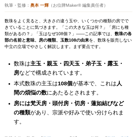
執筆・監修：
奥本 一輝
（お位牌Maker® 編集責任者）
数珠をよく見ると、大きさの違う玉や、いくつかの種類の房でで
きていることに気づきます。「この大きな玉は何？」「房にも種
類があるの？」「玉はなぜ108個？」——この記事では、
数珠の各
部の名前と意味、房の種類、玉数108の由来
を、数珠を販売しない
中立の立場でやさしく解説します。まず要点です。
数珠は
主玉・親玉・四天玉・弟子玉・露玉・
房
などで構成されています。
本式数珠の主玉は
108個
が基本で、これは
人
間の煩悩の数
にあたるとされます。
房には梵天房・頭付房・切房・蓮如結びなど
の種類
があり、宗派や好みで使い分けられま
す。