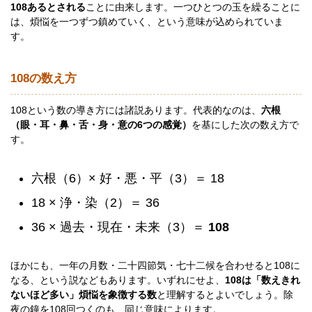
108あるとされる
ことに由来します。一つひとつの玉を繰ることに
は、煩悩を一つずつ鎮めていく、という意味が込められていま
す。
108の数え方
108という数の導き方には諸説あります。代表的なのは、
六根
（眼・耳・鼻・舌・身・意の6つの感覚）
を基にした次の数え方で
す。
六根（6）× 好・悪・平（3）＝ 18
18 × 浄・染（2）＝ 36
36 × 過去・現在・未来（3）＝
108
ほかにも、一年の月数・二十四節気・七十二候を合わせると108に
なる、という説などもあります。いずれにせよ、
108は「数えきれ
ないほど多い」煩悩を象徴する数
と理解するとよいでしょう。除
夜の鐘を108回つくのも、同じ意味によります。