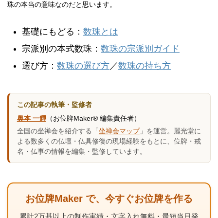
珠の本当の意味なのだと思います。
基礎にもどる：
数珠とは
宗派別の本式数珠：
数珠の宗派別ガイド
選び方：
数珠の選び方
／
数珠の持ち方
この記事の執筆・監修者
奥本 一輝
（お位牌Maker® 編集責任者）
全国の坐禅会を紹介する「
坐禅会マップ
」を運営。麗光堂に
よる数多くの仏壇・仏具修復の現場経験をもとに、位牌・戒
名・仏事の情報を編集・監修しています。
お位牌Maker で、今すぐお位牌を作る
累計2万基以上の制作実績・文字入れ無料・最短当日発