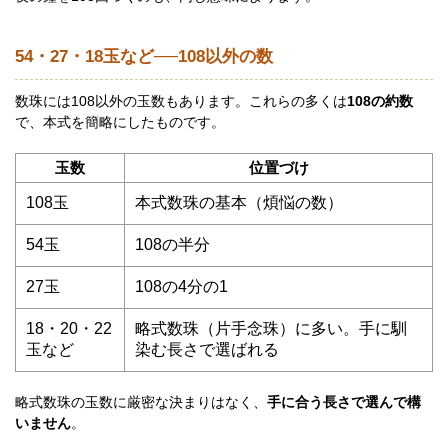
54・27・18玉など──108以外の数
数珠には108以外の玉数もあります。これらの多くは
108の約数
で、本式を簡略にしたものです。
玉数
位置づけ
108玉
本式数珠の基本（煩悩の数）
54玉
108の半分
27玉
108の4分の1
18・20・22
略式数珠（片手念珠）に多い。手に馴
玉など
染む長さで選ばれる
略式数珠の玉数に厳密な決まりはなく、
手に合う長さで選んで構
いません
。