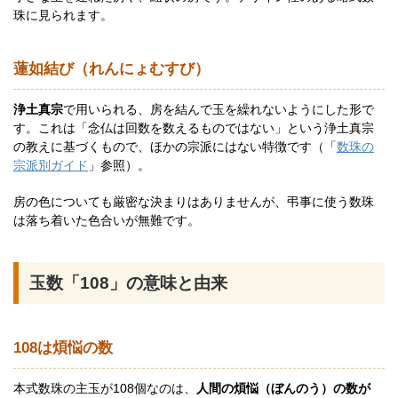
珠に見られます。
蓮如結び（れんにょむすび）
浄土真宗
で用いられる、房を結んで玉を繰れないようにした形で
す。これは「念仏は回数を数えるものではない」という浄土真宗
の教えに基づくもので、ほかの宗派にはない特徴です（「
数珠の
宗派別ガイド
」参照）。
房の色についても厳密な決まりはありませんが、弔事に使う数珠
は落ち着いた色合いが無難です。
玉数「108」の意味と由来
108は煩悩の数
本式数珠の主玉が108個なのは、
人間の煩悩（ぼんのう）の数が