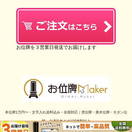
お位牌を３営業日発送でお届けします
本位牌1万円〜・文字入れ送料込み・全国対応｜塗位牌・唐木位牌・モダン位
牌・会津呂色まで100種類以上
Copyright© 位牌通販のお位牌Maker® , 2026 All Rights Reserved.