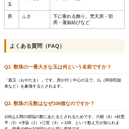
玉
房
ふさ
下に垂れる飾り。梵天房・切
房・蓮如結びなど
よくある質問（FAQ）
Q1. 数珠の一番大きな玉は何という名前ですか？
「親玉（おやだま）」です。房が付く中心の玉で、仏（阿弥陀如
来など）を象徴するとされます。
Q2. 数珠の玉数はなぜ108個なのですか？
108は人間の煩悩の数にあたるとされるためです。六根（6）×好悪
平（3）×浄染（2）×三世（3）＝108、という数え方が知られま
す。除夜の鐘が108回なのも同じ意味です。