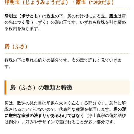
浄明玉（じょうみょうだま）・露玉（つゆだま）
浄明玉（ボサとも）
は親玉の下、房の付け根にある玉。
露玉
は房
の先につく雫（しずく）の形の玉です。いずれも数珠を引き締め
る役割を持ちます。
房（ふさ）
数珠の下に垂れる飾りの部分です。次の章で詳しく見ていきま
す。
房（ふさ）の種類と特徴
房は、数珠の見た目の印象を大きく左右する部分です。意外に解
説されることが少ないので、代表的な種類を整理します。
房の形
に厳密な宗派の決まりがあるわけではなく
（浄土真宗の蓮如結び
は例外）、好みやデザインで選ばれることが多い部分です。