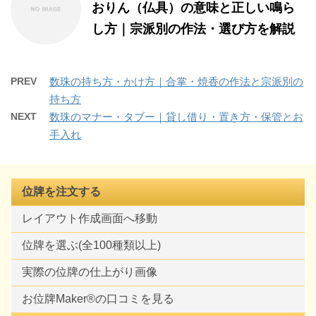
おりん（仏具）の意味と正しい鳴ら
し方｜宗派別の作法・選び方を解説
PREV
数珠の持ち方・かけ方｜合掌・焼香の作法と宗派別の
持ち方
NEXT
数珠のマナー・タブー｜貸し借り・置き方・保管とお
手入れ
位牌を注文する
レイアウト作成画面へ移動
位牌を選ぶ(全100種類以上)
実際の位牌の仕上がり画像
お位牌Maker®の口コミを見る