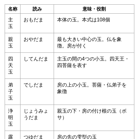
名称
読み
意味・役割
主
おもだま
本体の玉。本式は108個
玉
親
おやだま
最も大きい中心の玉。仏を象
玉
徴。房が付く
四
してんだま
主玉の間の4つの小玉。四天王・
天
四菩薩を表す
玉
弟
でしだま
房の上の小玉。菩薩・仏弟子を
子
象徴
玉
浄
じょうみょ
親玉の下・房の付け根の玉（ボ
明
うだま
サ）
玉
露
つゆだま
房の先の雫型の玉