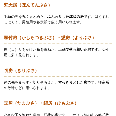
梵天房（ぼんてんぶさ）
毛糸の先を丸くまとめた、
ふんわりした球状の房
です。型くずれ
しにくく、男性用や各宗派で広く用いられます。
頭付房（かしらつきぶさ）・撚房（よりぶさ）
撚（よ）りをかけた糸を束ねた、
上品で落ち着いた房
です。女性
用に多く見られます。
切房（きりぶさ）
糸の先をまっすぐ切りそろえた、
すっきりとした房
です。禅宗系
の数珠などに用いられます。
玉房（たまぶさ）・紐房（ひもぶさ）
小さな玉を連ねた房や、紐状の房です。デザイン性のある略式数