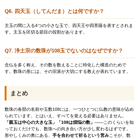
Q6. 四天玉（してんだま）とは何ですか？
主玉の間に入る4つの小さな玉で、四天王や四菩薩を表すとされま
す。主玉を区切る節目の役割があります。
Q7. 浄土宗の数珠が108玉でないのはなぜですか？
念仏を多く称え、その数を数えることに特化した構造のためで
す。数珠の形には、その宗派が大切にする教えが表れています。
まとめ
数珠の各部の名前や玉数108には、一つひとつに仏教の意味が込め
られています。とはいえ、すべてを覚える必要はありません。
「親玉は中心の大きな玉」「108は煩悩の数」
——このくらいを知
っておくだけでも、数珠への向き合い方が少し変わるはずです。
形やしくみの奥にある、
手を合わせて祈るという営み
こそが、数