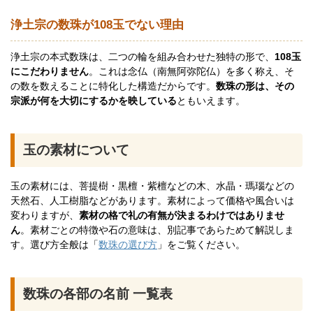
浄土宗の数珠が108玉でない理由
浄土宗の本式数珠は、二つの輪を組み合わせた独特の形で、
108玉
にこだわりません
。これは念仏（南無阿弥陀仏）を多く称え、そ
の数を数えることに特化した構造だからです。
数珠の形は、その
宗派が何を大切にするかを映している
ともいえます。
玉の素材について
玉の素材には、菩提樹・黒檀・紫檀などの木、水晶・瑪瑙などの
天然石、人工樹脂などがあります。素材によって価格や風合いは
変わりますが、
素材の格で礼の有無が決まるわけではありませ
ん
。素材ごとの特徴や石の意味は、別記事であらためて解説しま
す。選び方全般は「
数珠の選び方
」をご覧ください。
数珠の各部の名前 一覧表