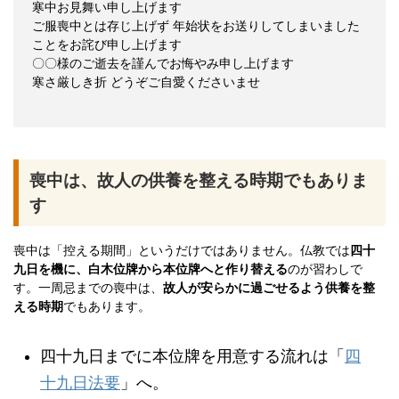
寒中お見舞い申し上げます
ご服喪中とは存じ上げず 年始状をお送りしてしまいました
ことをお詫び申し上げます
〇〇様のご逝去を謹んでお悔やみ申し上げます
寒さ厳しき折 どうぞご自愛くださいませ
喪中は、故人の供養を整える時期でもありま
す
喪中は「控える期間」というだけではありません。仏教では
四十
九日を機に、白木位牌から本位牌へと作り替える
のが習わしで
す。一周忌までの喪中は、
故人が安らかに過ごせるよう供養を整
える時期
でもあります。
四十九日までに本位牌を用意する流れは「
四
十九日法要
」へ。