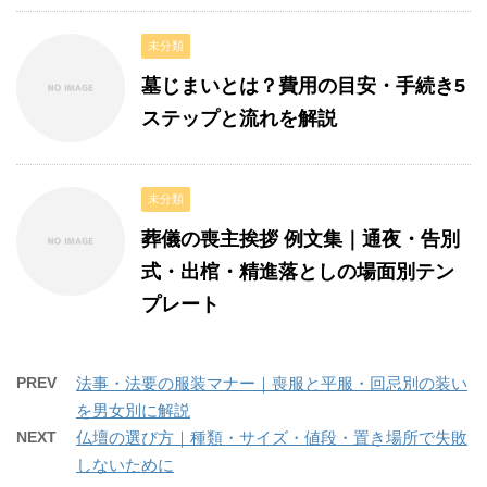
未分類
墓じまいとは？費用の目安・手続き5
ステップと流れを解説
未分類
葬儀の喪主挨拶 例文集｜通夜・告別
式・出棺・精進落としの場面別テン
プレート
PREV
法事・法要の服装マナー｜喪服と平服・回忌別の装い
を男女別に解説
NEXT
仏壇の選び方｜種類・サイズ・値段・置き場所で失敗
しないために