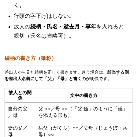
く。
行頭の字下げはしない。
故人の
続柄・氏名・逝去月・享年
を入れると
親切（氏名は省略可）。
続柄の書き方（敬称）
差出人から見た続柄を正しく書きます。迷う場合は、
該当する側
を差出人名義にして「父」「母」と書く
のが明快です。
故人との関
文中の書き方
係
自分の父
父 ○○／母 ○○（「父 儀」のように「儀」
／母
を添える形も）
妻の父／
岳父（がくふ）○○／丈母（じょうぼ・岳
母
母）○○