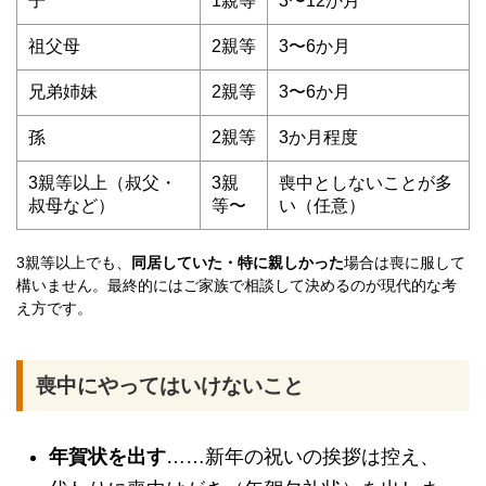
子
1親等
3〜12か月
祖父母
2親等
3〜6か月
兄弟姉妹
2親等
3〜6か月
孫
2親等
3か月程度
3親等以上（叔父・
3親
喪中としないことが多
叔母など）
等〜
い（任意）
3親等以上でも、
同居していた・特に親しかった
場合は喪に服して
構いません。最終的にはご家族で相談して決めるのが現代的な考
え方です。
喪中にやってはいけないこと
年賀状を出す
……新年の祝いの挨拶は控え、