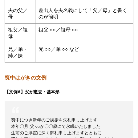
夫の父／
差出人を夫名義にして「父／母」と書く
母
のが簡明
祖父／祖
祖父 ○○／祖母 ○○
母
兄／弟・
兄 ○○／弟 ○○ など
姉／妹
喪中はがきの文例
【文例A】父が逝去・基本形
喪中につき新年のご挨拶を失礼申し上げます
本年〇月 父 ○○が〇〇歳にて永眠いたしました
生前のご厚誼に深く御礼申し上げますとともに