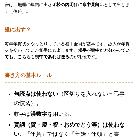
合は、無理に年内に出さず
松の内明けに寒中見舞い
として出しま
す（後述）。
誰に出す？
毎年年賀状をやりとりしている相手全員が基本です。故人が年賀
状を交わしていた相手にも出します。
相手が喪中だと分かってい
ても、こちらも喪中であれば送る
のが礼儀です。
書き方の基本ルール
句読点は使わない
（区切りを入れない＝弔事
の慣習）。
数字は
漢数字
を用いる。
賀詞（賀・慶・祝・おめでとう等）は使わな
い
。「年賀」ではなく「年始・年頭」と書