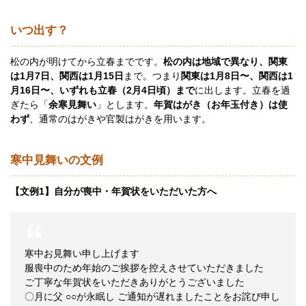
いつ出す？
松の内が明けてから立春までです。
松の内は地域で異なり、関東
は1月7日、関西は1月15日
まで。つまり
関東は1月8日〜、関西は1
月16日〜、いずれも立春（2月4日頃）まで
に出します。立春を過
ぎたら「
余寒見舞い
」とします。
年賀はがき（お年玉付き）は使
わず
、通常のはがきや官製はがきを用います。
寒中見舞いの文例
【文例1】自分が喪中・年賀状をいただいた方へ
寒中お見舞い申し上げます
服喪中のため年始のご挨拶を控えさせていただきました
ご丁寧な年賀状をいただきありがとうございました
〇月に父 ○○が永眠し ご通知が遅れましたことをお詫び申し