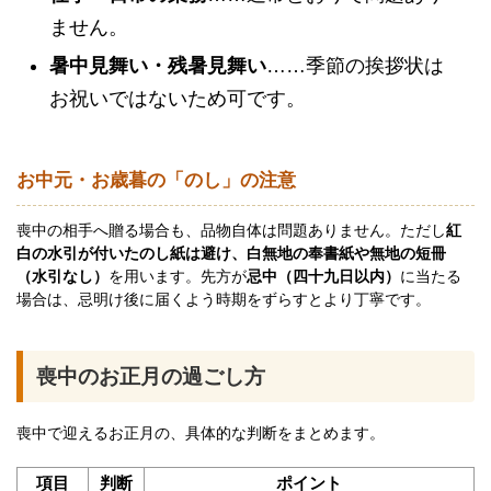
ません。
暑中見舞い・残暑見舞い
……季節の挨拶状は
お祝いではないため可です。
お中元・お歳暮の「のし」の注意
喪中の相手へ贈る場合も、品物自体は問題ありません。ただし
紅
白の水引が付いたのし紙は避け、白無地の奉書紙や無地の短冊
（水引なし）
を用います。先方が
忌中（四十九日以内）
に当たる
場合は、忌明け後に届くよう時期をずらすとより丁寧です。
喪中のお正月の過ごし方
喪中で迎えるお正月の、具体的な判断をまとめます。
項目
判断
ポイント