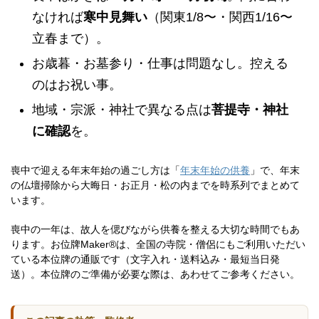
なければ
寒中見舞い
（関東1/8〜・関西1/16〜
立春まで）。
お歳暮・お墓参り・仕事は問題なし。控える
のはお祝い事。
地域・宗派・神社で異なる点は
菩提寺・神社
に確認
を。
喪中で迎える年末年始の過ごし方は「
年末年始の供養
」で、年末
の仏壇掃除から大晦日・お正月・松の内までを時系列でまとめて
います。
喪中の一年は、故人を偲びながら供養を整える大切な時間でもあ
ります。お位牌Maker®は、全国の寺院・僧侶にもご利用いただい
ている本位牌の通販です（文字入れ・送料込み・最短当日発
送）。本位牌のご準備が必要な際は、あわせてご参考ください。