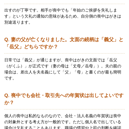
出すのが丁寧です。相手が喪中でも「年始のご挨拶を失礼しま
す」という欠礼の通知の意味があるため、自分側の喪中はがきは
別途送ります。
Q. 妻の父が亡くなりました。文面の続柄は「義父」と
「岳父」どちらですか？
日常では「義父」が通じますが、喪中はがきの文面では「岳父
（がくふ）」が正式です（妻の母は「丈母／岳母」）。夫の親の
場合は、差出人を夫名義にして「父」「母」と書くのが最も簡明
です。
Q. 喪中でも会社・取引先への年賀状は出してよいです
か？
個人の喪中は私的なものなので、会社・法人名義の年賀状は喪中
の対象外とする考え方が一般的です。ただし個人名で出している
場合は欠礼することもあります。職場の慣習や上司の判断を確認