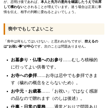
が、忌明け後であれば、
本人と先方の意向を確認したうえで出席
して構わない
とされることが増えています。迷う場合は正直に事
情を伝え、相手の判断に委ねるとよいでしょう。
喪中でもしてよいこと
「喪中は何もしてはいけない」と思われがちですが、
控えるの
は"お祝い事"が中心
です。次のことは問題ありません。
お墓参り・仏壇へのお参り
……むしろ積極的
に行ってよい供養です。
お寺への参拝
……お寺は忌中でも参拝できま
す（穢れの概念をとらないため）。
お中元・お歳暮
……「お祝い」ではなく感謝
の品なので贈れます（のしは後述）。
仕事・日常の業務
……通常どおりで問題あり