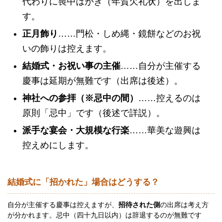
代わりに喪中はがき（年賀欠礼状）を出しま
す。
正月飾り
……門松・しめ縄・鏡餅などのお祝
いの飾りは控えます。
結婚式・お祝い事の主催
……自分が主催する
慶事は延期が無難です（出席は後述）。
神社への参拝（※忌中の間）
……控えるのは
原則「忌中」です（後述で詳説）。
派手な宴会・大規模な行楽
……華美な遊興は
控えめにします。
結婚式に「招かれた」場合はどうする？
自分が主催する慶事は控えますが、
招待された側
の出席は考え方
が分かれます。忌中（四十九日以内）は辞退するのが無難です