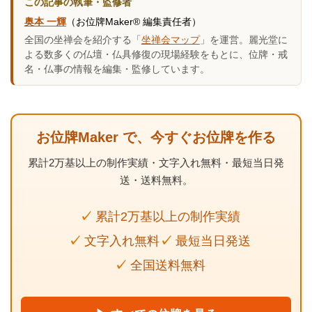
この記事の執筆・監修者
奥本 一輝
（お位牌Maker® 編集責任者）
全国の坐禅会を紹介する「
坐禅会マップ
」を運営。麗光堂に
よる数多くの仏壇・仏具修復の現場経験をもとに、位牌・戒
名・仏事の情報を編集・監修しています。
お位牌Maker で、今すぐお位牌を作る
累計2万基以上の制作実績・文字入れ無料・最短当日発
送・送料無料。
累計2万基以上の制作実績
文字入れ無料
最短当日発送
全国送料無料