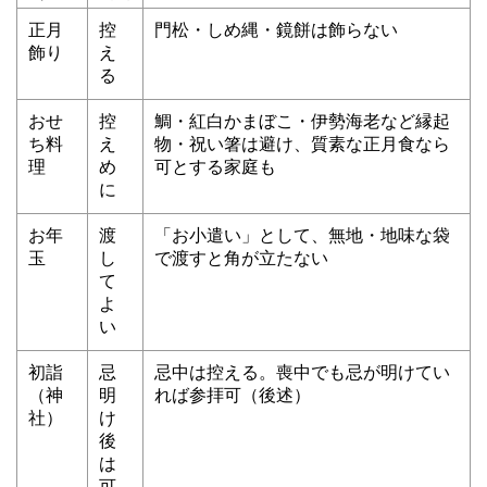
正月
控
門松・しめ縄・鏡餅は飾らない
飾り
え
る
おせ
控
鯛・紅白かまぼこ・伊勢海老など縁起
ち料
え
物・祝い箸は避け、質素な正月食なら
理
め
可とする家庭も
に
お年
渡
「お小遣い」として、無地・地味な袋
玉
し
で渡すと角が立たない
て
よ
い
初詣
忌
忌中は控える。喪中でも忌が明けてい
（神
明
れば参拝可（後述）
社）
け
後
は
可