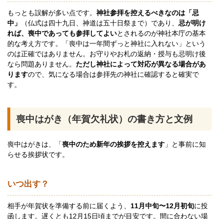
もっとも誤解が多い点です。
神社参拝を控えるべきなのは「忌
中」
（仏式は四十九日、神道は五十日祭まで）であり、
忌が明け
れば、喪中であっても参拝してよい
とされるのが神社本庁の基本
的な考え方です。「喪中は一年間ずっと神社に入れない」という
のは正確ではありません。お守りやお札の返納・授与も忌明け後
なら問題ありません。
ただし神社によって対応が異なる場合があ
ります
ので、気になる場合は参拝先の神社に確認すると確実で
す。
喪中はがき（年賀欠礼状）の書き方と文例
喪中はがきは、「
喪中のため新年の挨拶を控えます
」と事前に知
らせる挨拶状です。
いつ出す？
相手が年賀状を準備する前に届くよう、
11月中旬〜12月初旬
に投
函します。遅くとも12月15日頃までが目安です。間に合わない場