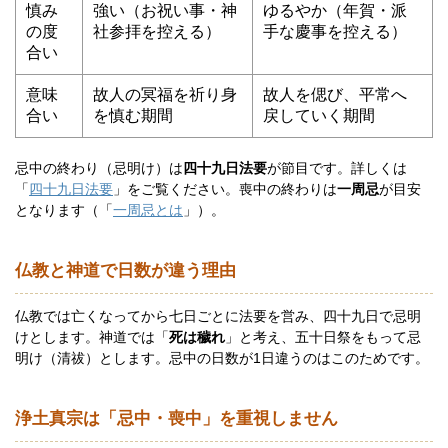
慎み
強い（お祝い事・神
ゆるやか（年賀・派
の度
社参拝を控える）
手な慶事を控える）
合い
意味
故人の冥福を祈り身
故人を偲び、平常へ
合い
を慎む期間
戻していく期間
忌中の終わり（忌明け）は
四十九日法要
が節目です。詳しくは
「
四十九日法要
」をご覧ください。喪中の終わりは
一周忌
が目安
となります（「
一周忌とは
」）。
仏教と神道で日数が違う理由
仏教では亡くなってから七日ごとに法要を営み、四十九日で忌明
けとします。神道では「
死は穢れ
」と考え、五十日祭をもって忌
明け（清祓）とします。忌中の日数が1日違うのはこのためです。
浄土真宗は「忌中・喪中」を重視しません