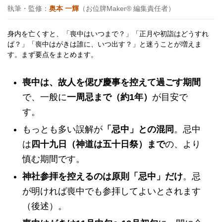
執筆・監修：
奥本 一輝
（お位牌Maker® 編集責任者）
身内を亡くすと、「喪中はいつまで？」「正月や初詣はどうすれ
ば？」「喪中はがきは誰に、いつ出す？」と迷うことが増えま
す。まず要点をまとめます。
喪中は、故人を偲び慶事を控えて過ごす期間
で、一般に
一周忌まで（約1年）
が目安で
す。
もっとも多い誤解が
「忌中」との混同
。忌中
は
四十九日（神道は五十日祭）まで
の、より
慎む期間です。
神社参拝を控えるのは原則「忌中」だけ
。忌
が明ければ喪中でも参拝してよいとされます
（後述）。