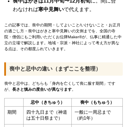
喪中はがきは11月中旬〜12月初旬
に。間に合
わなければ
寒中見舞い
で代えます。
この記事では、喪中の期間・してよいこと/いけないこと・お正月
の過ごし方・喪中はがきと寒中見舞いの文例までを、全国の寺
院・僧侶にもご利用いただくお位牌Maker®が、仏事に精通した中
立の立場で解説します。地域・宗派・神社によって考え方が異な
る点は、その都度ふれていきます。
喪中と忌中の違い（まずここを整理）
喪中と忌中は、どちらも「身内を亡くして喪に服す期間」です
が、
長さと慎みの度合いが異なります
。
忌中（きちゅう）
喪中（もちゅう）
期間
四十九日まで（神道
一般に一周忌まで
は五十日祭まで）
（約1年）