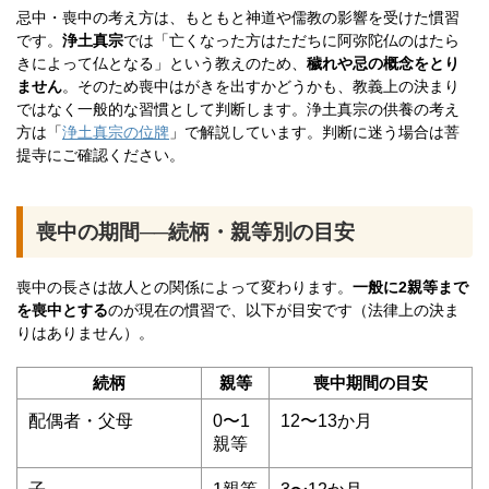
忌中・喪中の考え方は、もともと神道や儒教の影響を受けた慣習
です。
浄土真宗
では「亡くなった方はただちに阿弥陀仏のはたら
きによって仏となる」という教えのため、
穢れや忌の概念をとり
ません
。そのため喪中はがきを出すかどうかも、教義上の決まり
ではなく一般的な習慣として判断します。浄土真宗の供養の考え
方は「
浄土真宗の位牌
」で解説しています。判断に迷う場合は菩
提寺にご確認ください。
喪中の期間──続柄・親等別の目安
喪中の長さは故人との関係によって変わります。
一般に2親等まで
を喪中とする
のが現在の慣習で、以下が目安です（法律上の決ま
りはありません）。
続柄
親等
喪中期間の目安
配偶者・父母
0〜1
12〜13か月
親等