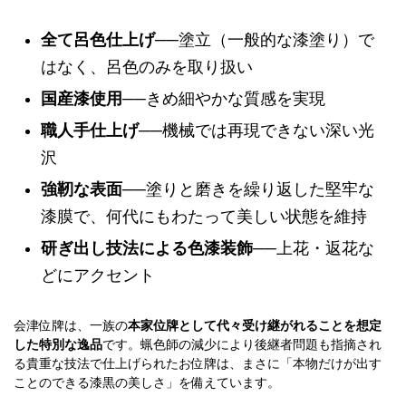
全て呂色仕上げ
──塗立（一般的な漆塗り）で
はなく、呂色のみを取り扱い
国産漆使用
──きめ細やかな質感を実現
職人手仕上げ
──機械では再現できない深い光
沢
強靭な表面
──塗りと磨きを繰り返した堅牢な
漆膜で、何代にもわたって美しい状態を維持
研ぎ出し技法による色漆装飾
──上花・返花な
どにアクセント
会津位牌は、一族の
本家位牌として代々受け継がれることを想定
した特別な逸品
です。蝋色師の減少により後継者問題も指摘され
る貴重な技法で仕上げられたお位牌は、まさに「本物だけが出す
ことのできる漆黒の美しさ」を備えています。