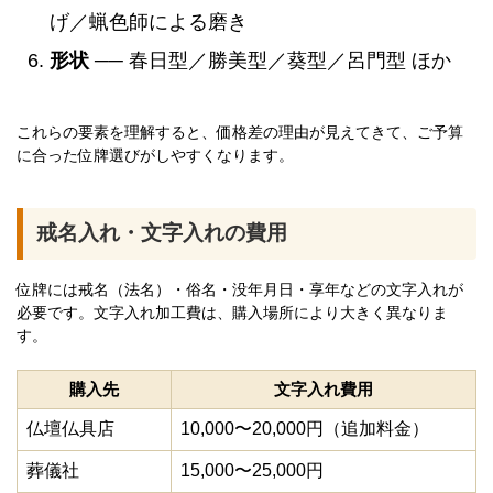
げ／蝋色師による磨き
形状
── 春日型／勝美型／葵型／呂門型 ほか
これらの要素を理解すると、価格差の理由が見えてきて、ご予算
に合った位牌選びがしやすくなります。
戒名入れ・文字入れの費用
位牌には戒名（法名）・俗名・没年月日・享年などの文字入れが
必要です。文字入れ加工費は、購入場所により大きく異なりま
す。
購入先
文字入れ費用
仏壇仏具店
10,000〜20,000円（追加料金）
葬儀社
15,000〜25,000円