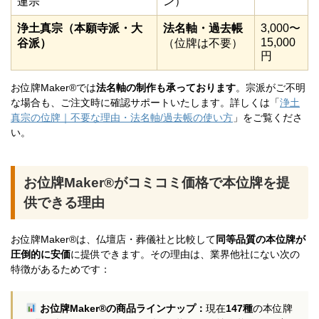
蓮宗
ン）
浄土真宗（本願寺派・大
法名軸・過去帳
3,000〜
15,000
谷派）
（位牌は不要）
円
お位牌Maker®では
法名軸の制作も承っております
。宗派がご不明
な場合も、ご注文時に確認サポートいたします。詳しくは「
浄土
真宗の位牌｜不要な理由・法名軸/過去帳の使い方
」をご覧くださ
い。
お位牌Maker®がコミコミ価格で本位牌を提
供できる理由
お位牌Maker®は、仏壇店・葬儀社と比較して
同等品質の本位牌が
圧倒的に安価
に提供できます。その理由は、業界他社にない次の
特徴があるためです：
お位牌Maker®の商品ラインナップ：
現在
147種
の本位牌