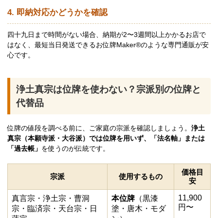
4. 即納対応かどうかを確認
四十九日まで時間がない場合、納期が2〜3週間以上かかるお店で
はなく、最短当日発送できるお位牌Maker®のような専門通販が安
心です。
浄土真宗は位牌を使わない？宗派別の位牌と
代替品
位牌の値段を調べる前に、ご家庭の宗派を確認しましょう。
浄土
真宗（本願寺派・大谷派）では位牌を用いず、「法名軸」または
「過去帳」
を使うのが伝統です。
価格目
宗派
使用するもの
安
11,900
真言宗・浄土宗・曹洞
本位牌
（黒漆
円〜
宗・臨済宗・天台宗・日
塗・唐木・モダ