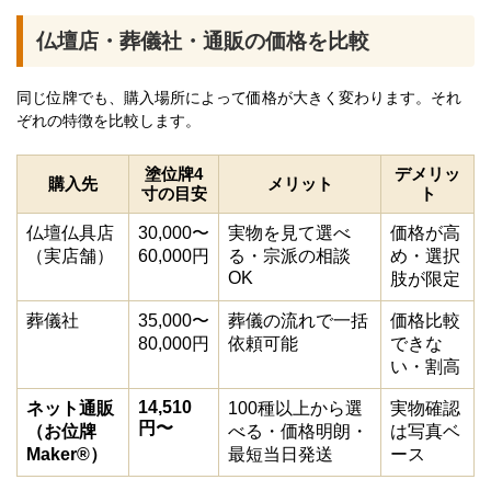
仏壇店・葬儀社・通販の価格を比較
同じ位牌でも、購入場所によって価格が大きく変わります。それ
ぞれの特徴を比較します。
塗位牌4
デメリッ
購入先
メリット
寸の目安
ト
仏壇仏具店
30,000〜
実物を見て選べ
価格が高
（実店舗）
60,000円
る・宗派の相談
め・選択
OK
肢が限定
葬儀社
35,000〜
葬儀の流れで一括
価格比較
80,000円
依頼可能
できな
い・割高
14,510
ネット通販
100種以上から選
実物確認
円〜
（お位牌
べる・価格明朗・
は写真ベ
Maker®）
最短当日発送
ース