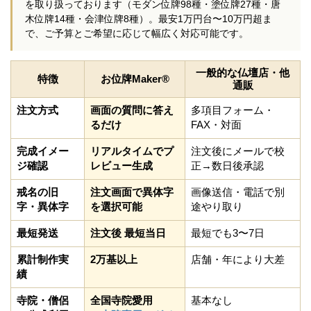
を取り扱っております（モダン位牌98種・塗位牌27種・唐
木位牌14種・会津位牌8種）。最安1万円台〜10万円超ま
で、ご予算とご希望に応じて幅広く対応可能です。
一般的な仏壇店・他
特徴
お位牌Maker®
通販
注文方式
画面の質問に答え
多項目フォーム・
るだけ
FAX・対面
完成イメー
リアルタイムでプ
注文後にメールで校
ジ確認
レビュー生成
正→数日後承認
戒名の旧
注文画面で異体字
画像送信・電話で別
字・異体字
を選択可能
途やり取り
最短発送
注文後 最短当日
最短でも3〜7日
累計制作実
2万基以上
店舗・年により大差
績
寺院・僧侶
全国寺院愛用
基本なし