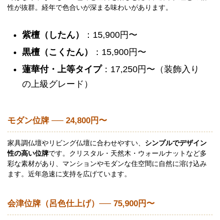
性が抜群。経年で色合いが深まる味わいがあります。
紫檀（したん）
：15,900円〜
黒檀（こくたん）
：15,900円〜
蓮華付・上等タイプ
：17,250円〜（装飾入り
の上級グレード）
モダン位牌 ── 24,800円〜
家具調仏壇やリビング仏壇に合わせやすい、
シンプルでデザイン
性の高い位牌
です。クリスタル・天然木・ウォールナットなど多
彩な素材があり、マンションやモダンな住空間に自然に溶け込み
ます。近年急速に支持を広げています。
会津位牌（呂色仕上げ）── 75,900円〜