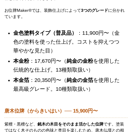
お位牌Maker®では、装飾仕上げによって
3つのグレード
に分かれ
ています。
金色塗料タイプ（普及品）
：11,900円〜（金
色の塗料を使った仕上げ。コストを抑えつつ
華やかな見た目）
本金粉
：17,670円〜（
純金の金粉
を使用した
伝統的な仕上げ。13種類取扱い）
本金箔
：20,350円〜（
純金の金箔
を使用した
最高級グレード。10種類取扱い）
唐木位牌（からきいはい）── 15,900円〜
紫檀・黒檀など、
銘木の木目をそのまま活かした位牌
です。塗装
ではなく木そのものの色味と杢目を楽しむため、唐木仏壇との相