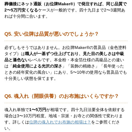
葬儀後にネット通販（お位牌Maker®）で発注すれば、同じ品質で
2〜5万円安くなる
ケースが一般的です。四十九日まで2〜3週間あ
れば十分間に合います。
Q5. 安い位牌は品質が悪いのでしょうか？
必ずしもそうではありません。お位牌Maker®の普及品（金色塗料
タイプ）は
職人が一基ずつ仕上げており、見た目の美しさは中級
品と遜色ない
レベルです。本金粉・本金箔仕様の高級品との違い
は「
純金使用による光沢の深さ
」「装飾の精緻さ」「長年使った
ときの経年変化の風合い」にあり、5〜10年の使用なら普及品でも
十分美しい状態を保てます。
Q6. 魂入れ（開眼供養）のお布施はいくらですか？
魂入れ単独で
1〜5万円
が相場です。四十九日法要全体を依頼する
場合は3〜10万円程度。地域・宗派・お寺との関係性で変わりま
す。詳しくは
位牌の魂入れでお布施の相場は？
をご参照くださ
い。