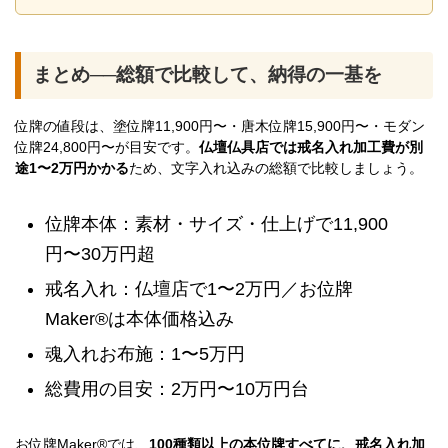
まとめ──総額で比較して、納得の一基を
位牌の値段は、塗位牌11,900円〜・唐木位牌15,900円〜・モダン
位牌24,800円〜が目安です。
仏壇仏具店では戒名入れ加工費が別
途1〜2万円かかる
ため、文字入れ込みの総額で比較しましょう。
位牌本体：素材・サイズ・仕上げで11,900
円〜30万円超
戒名入れ：仏壇店で1〜2万円／お位牌
Maker®は本体価格込み
魂入れお布施：1〜5万円
総費用の目安：2万円〜10万円台
お位牌Maker®では、
100種類以上の本位牌すべてに、戒名入れ加