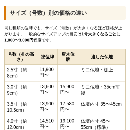
サイズ（号数）別の価格の違い
同じ種類の位牌でも、サイズ（号数）が大きくなるほど価格が上
がります。一般的なサイズアップの目安は
1号大きくなるごとに
1,000〜3,000円
程度です。
号数（札の高
唐木位
塗位牌
適した仏壇
さ）
牌
11,900
―
2.5寸（約
ミニ仏壇・棚上
円〜
8cm）
13,600
15,900
3.0寸（約
ミニ仏壇・35cm前
円〜
円〜
9cm）
後
13,900
17,580
3.5寸（約
仏壇内寸 35〜45cm
円〜
円〜
10.5cm）
14,510
19,100
4.0寸（約
仏壇内寸 45〜
円〜
円〜
12.0cm）
55cm（標準）