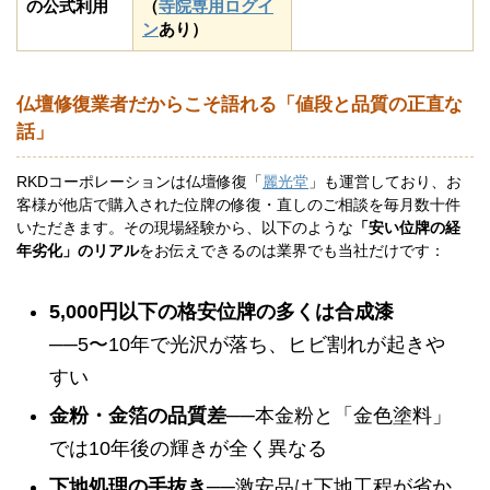
の公式利用
（
寺院専用ログイ
ン
あり）
仏壇修復業者だからこそ語れる「値段と品質の正直な
話」
RKDコーポレーションは仏壇修復「
麗光堂
」も運営しており、お
客様が他店で購入された位牌の修復・直しのご相談を毎月数十件
いただきます。その現場経験から、以下のような
「安い位牌の経
年劣化」のリアル
をお伝えできるのは業界でも当社だけです：
5,000円以下の格安位牌の多くは合成漆
──5〜10年で光沢が落ち、ヒビ割れが起きや
すい
金粉・金箔の品質差
──本金粉と「金色塗料」
では10年後の輝きが全く異なる
下地処理の手抜き
──激安品は下地工程が省か