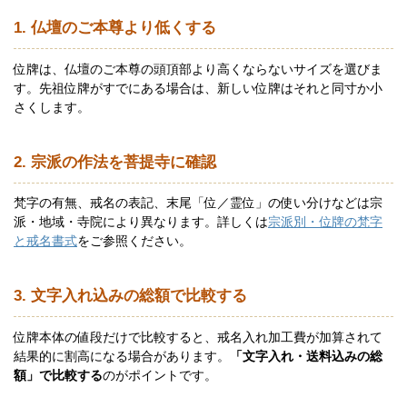
1. 仏壇のご本尊より低くする
位牌は、仏壇のご本尊の頭頂部より高くならないサイズを選びま
す。先祖位牌がすでにある場合は、新しい位牌はそれと同寸か小
さくします。
2. 宗派の作法を菩提寺に確認
梵字の有無、戒名の表記、末尾「位／霊位」の使い分けなどは宗
派・地域・寺院により異なります。詳しくは
宗派別・位牌の梵字
と戒名書式
をご参照ください。
3. 文字入れ込みの総額で比較する
位牌本体の値段だけで比較すると、戒名入れ加工費が加算されて
結果的に割高になる場合があります。
「文字入れ・送料込みの総
額」で比較する
のがポイントです。