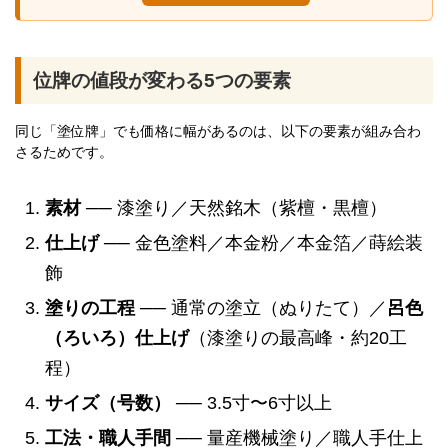
位牌の値段が変わる5つの要素
同じ「塗位牌」でも価格に幅があるのは、以下の要素が組み合わ
さるためです。
素材
── 漆塗り／天然銘木（紫檀・黒檀）
仕上げ
── 金色塗料／本金粉／本金箔／蒔絵装
飾
塗りの工程
── 通常の塗立（ぬりたて）／
呂色
（ろいろ）仕上げ
（漆塗りの最高峰・約20工
程）
サイズ（号数）
── 3.5寸〜6寸以上
工法・職人手間
── 量産機械塗り／職人手仕上