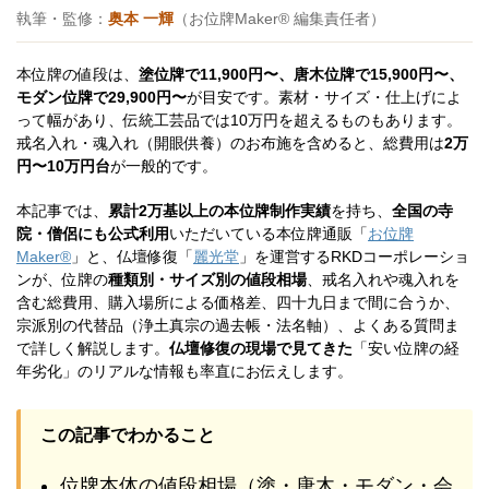
執筆・監修：
奥本 一輝
（お位牌Maker® 編集責任者）
本位牌の値段は、
塗位牌で11,900円〜、唐木位牌で15,900円〜、
モダン位牌で29,900円〜
が目安です。素材・サイズ・仕上げによ
って幅があり、伝統工芸品では10万円を超えるものもあります。
戒名入れ・魂入れ（開眼供養）のお布施を含めると、総費用は
2万
円〜10万円台
が一般的です。
本記事では、
累計2万基以上の本位牌制作実績
を持ち、
全国の寺
院・僧侶にも公式利用
いただいている本位牌通販「
お位牌
Maker®
」と、仏壇修復「
麗光堂
」を運営するRKDコーポレーショ
ンが、位牌の
種類別・サイズ別の値段相場
、戒名入れや魂入れを
含む総費用、購入場所による価格差、四十九日まで間に合うか、
宗派別の代替品（浄土真宗の過去帳・法名軸）、よくある質問ま
で詳しく解説します。
仏壇修復の現場で見てきた
「安い位牌の経
年劣化」のリアルな情報も率直にお伝えします。
この記事でわかること
位牌本体の値段相場（塗・唐木・モダン・会