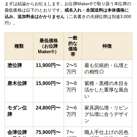
まずは結論からお伝えします。お位牌Maker®で取り扱う本位牌の
最低価格は以下のとおりです。
戒名入れ・全国送料は本体価格に
込み、追加料金はかかりません
（二名書きの夫婦位牌は別途3,000
円）。
一般
最低価格
的な
種類
（お位牌
特徴
価格
Maker®）
帯
塗位牌
11,900円〜
2〜5
最も伝統的・仏壇と
万円
の相性◎
唐木位牌
15,900円〜
3〜8
紫檀・黒檀の木目を
万円
活かした重厚な風合
い
モダン位
24,800円〜
2〜6
家具調仏壇・リビン
牌
万円
グ仏壇に合うデザイ
ン
会津位牌
75,900円〜
7〜
職人手仕上げの呂色