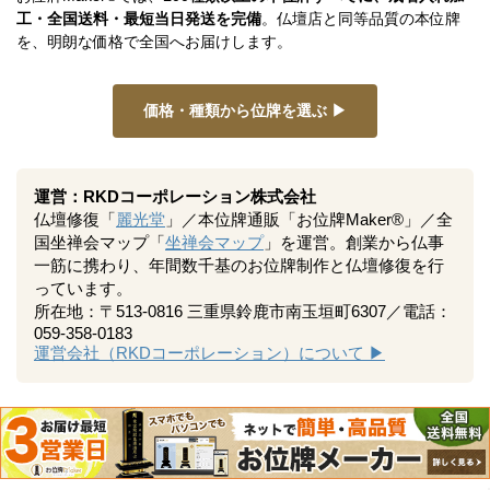
工・全国送料・最短当日発送を完備
。仏壇店と同等品質の本位牌
を、明朗な価格で全国へお届けします。
価格・種類から位牌を選ぶ ▶
運営：RKDコーポレーション株式会社
仏壇修復「
麗光堂
」／本位牌通販「お位牌Maker®」／全
国坐禅会マップ「
坐禅会マップ
」を運営。創業から仏事
一筋に携わり、年間数千基のお位牌制作と仏壇修復を行
っています。
所在地：〒513-0816 三重県鈴鹿市南玉垣町6307／電話：
059-358-0183
運営会社（RKDコーポレーション）について ▶
関連記事