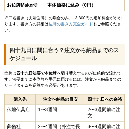
お位牌Maker®
本体価格に込み（0円）
※二名書き（夫婦位牌）の場合のみ、+3,300円の追加料金がかか
ります。書き方の詳細は
位牌の書き方完全ガイド
もご参照くださ
い。
四十九日に間に合う？注文から納品までのス
ケジュール
位牌は
四十九日法要で本位牌へ切り替え
するのが伝統的な流れで
す。法要までに本位牌を手元に届けるには、注文から納品までの
リードタイムを逆算する必要があります。
購入先
注文〜納品の目安
四十九日への余裕
仏壇仏具店
1〜3週間
2〜3週間前に注
文
葬儀社
2〜4週間（外注で長
3〜4週間前に注