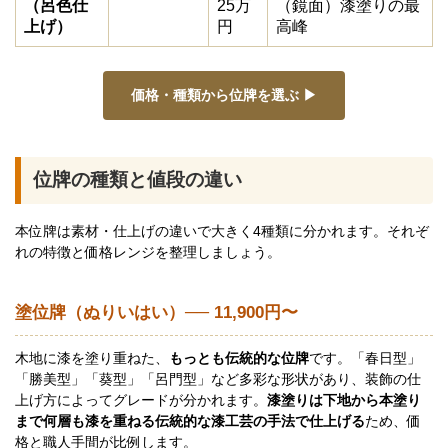
（呂色仕
25万
（鏡面）漆塗りの最
上げ）
円
高峰
価格・種類から位牌を選ぶ ▶
位牌の種類と値段の違い
本位牌は素材・仕上げの違いで大きく4種類に分かれます。それぞ
れの特徴と価格レンジを整理しましょう。
塗位牌（ぬりいはい）── 11,900円〜
木地に漆を塗り重ねた、
もっとも伝統的な位牌
です。「春日型」
「勝美型」「葵型」「呂門型」など多彩な形状があり、装飾の仕
上げ方によってグレードが分かれます。
漆塗りは下地から本塗り
まで何層も漆を重ねる伝統的な漆工芸の手法で仕上げる
ため、価
格と職人手間が比例します。