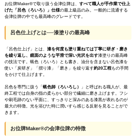
お位牌Maker®で取り扱う会津位牌は、
すべて職人が手作業で仕上
げた「呂色（ろいろ）」仕様
の最上級品のみ。一般的に流通する
会津位牌の中でも最高峰のグレードです。
呂色仕上げとは──漆塗りの最高峰
「呂色仕上げ」とは、
漆を何度も塗り重ねては丁寧に研ぎ・磨き
を繰り返し、鏡面のような平滑で深い光沢を出す
漆塗りの最高峰
の技法です。蝋色（ろいろ）とも書き、油分を含まない呂色漆を
使い「炭研ぎ」「摺り漆」「磨き」を繰り返す
約20工程
もの手間
をかけて仕上げます。
呂色を専門に扱う「
蝋色師（ろいろし）
」と呼ばれる職人が、最
終工程では自身の指の柔らかい部分で繊細に磨き上げます。フシ
や刷毛跡のない平面に、すっきりと深みのある漆黒が表れるのが
最大の特徴。光を浴びた時に潤いすら感じる反射を見ることがで
きます。
お位牌Maker®の会津位牌の特徴