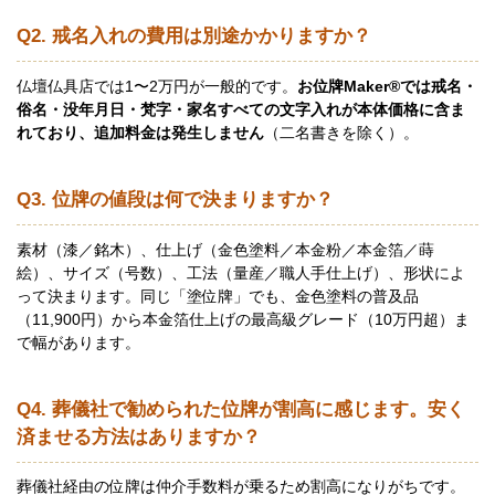
Q2. 戒名入れの費用は別途かかりますか？
仏壇仏具店では1〜2万円が一般的です。
お位牌Maker®では戒名・
俗名・没年月日・梵字・家名すべての文字入れが本体価格に含ま
れており、追加料金は発生しません
（二名書きを除く）。
Q3. 位牌の値段は何で決まりますか？
素材（漆／銘木）、仕上げ（金色塗料／本金粉／本金箔／蒔
絵）、サイズ（号数）、工法（量産／職人手仕上げ）、形状によ
って決まります。同じ「塗位牌」でも、金色塗料の普及品
（11,900円）から本金箔仕上げの最高級グレード（10万円超）ま
で幅があります。
Q4. 葬儀社で勧められた位牌が割高に感じます。安く
済ませる方法はありますか？
葬儀社経由の位牌は仲介手数料が乗るため割高になりがちです。