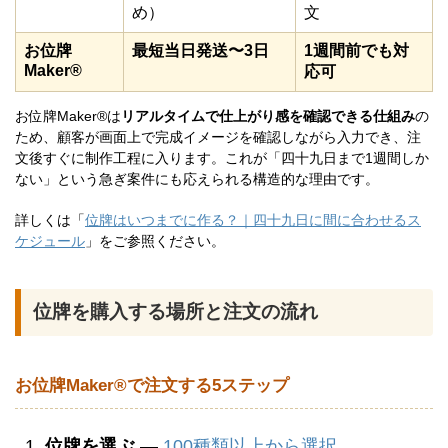
め）
文
お位牌
最短当日発送〜3日
1週間前でも対
Maker®
応可
お位牌Maker®は
リアルタイムで仕上がり感を確認できる仕組み
の
ため、顧客が画面上で完成イメージを確認しながら入力でき、注
文後すぐに制作工程に入ります。これが「四十九日まで1週間しか
ない」という急ぎ案件にも応えられる構造的な理由です。
詳しくは「
位牌はいつまでに作る？｜四十九日に間に合わせるス
ケジュール
」をご参照ください。
位牌を購入する場所と注文の流れ
お位牌Maker®で注文する5ステップ
位牌を選ぶ
—
100種類以上から選択