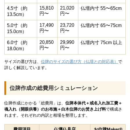
15,810
21,020
4.5寸（約
仏壇内寸 55〜65cm
円〜
円〜
13.5cm）
17,490
23,720
5.0寸（約
仏壇内寸 65〜75cm
円〜
円〜
15.0cm）
20,850
29,990
6.0寸（約
仏壇内寸 75cm 以上
円〜
円〜
18.0cm）
サイズの選び方は、
位牌のサイズの選び方（仏壇との対応表）
で
詳しく解説しています。
位牌作成の総費用シミュレーション
位牌作成にかかる「総費用」は、
位牌本体代＋戒名入れ加工費＋
魂入れ（開眼供養）のお布施＋白木位牌のお焚き上げ料
で構成さ
れます。それぞれの内訳と相場を整理します。
費用項目
仏壇仏具店
お位牌Maker®