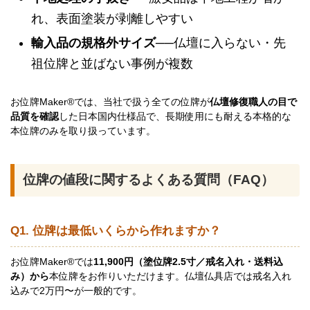
れ、表面塗装が剥離しやすい
輸入品の規格外サイズ
──仏壇に入らない・先
祖位牌と並ばない事例が複数
お位牌Maker®では、当社で扱う全ての位牌が
仏壇修復職人の目で
品質を確認
した日本国内仕様品で、長期使用にも耐える本格的な
本位牌のみを取り扱っています。
位牌の値段に関するよくある質問（FAQ）
Q1. 位牌は最低いくらから作れますか？
お位牌Maker®では
11,900円（塗位牌2.5寸／戒名入れ・送料込
み）から
本位牌をお作りいただけます。仏壇仏具店では戒名入れ
込みで2万円〜が一般的です。