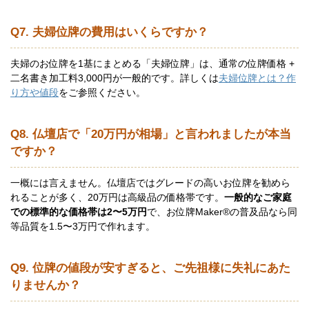
Q7. 夫婦位牌の費用はいくらですか？
夫婦のお位牌を1基にまとめる「夫婦位牌」は、通常の位牌価格 +
二名書き加工料3,000円が一般的です。詳しくは
夫婦位牌とは？作
り方や値段
をご参照ください。
Q8. 仏壇店で「20万円が相場」と言われましたが本当
ですか？
一概には言えません。仏壇店ではグレードの高いお位牌を勧めら
れることが多く、20万円は高級品の価格帯です。
一般的なご家庭
での標準的な価格帯は2〜5万円
で、お位牌Maker®の普及品なら同
等品質を1.5〜3万円で作れます。
Q9. 位牌の値段が安すぎると、ご先祖様に失礼にあた
りませんか？