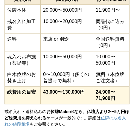
位牌本体
20,000〜50,000円
11,900円〜
戒名入れ加工
10,000〜20,000円
商品代に込み
費
（0円）
送料
来店 or 別途
全国送料無料
（0円）
魂入れお布施
10,000〜50,000円
10,000〜
（菩提寺）
50,000円
白木位牌のお
0〜10,000円（多くの
無料
（本位牌
焚き上げ
菩提寺で無料）
ご注文者）
総費用の目安
43,000〜130,000円
24,900〜
71,900円
戒名入れ・送料込みの
お位牌Maker®なら、仏壇店より2〜5万円ほ
ど総費用を抑えられる
ケースが一般的です。詳細は
位牌の戒名入
れの値段相場
もご参照ください。