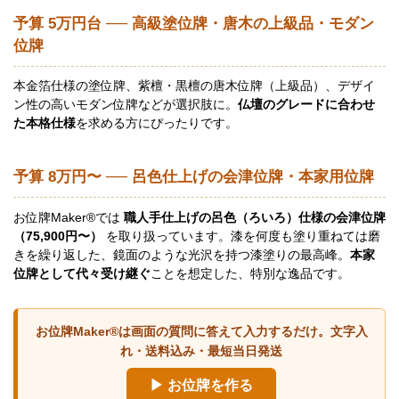
予算 5万円台 ── 高級塗位牌・唐木の上級品・モダン
位牌
本金箔仕様の塗位牌、紫檀・黒檀の唐木位牌（上級品）、デザイ
ン性の高いモダン位牌などが選択肢に。
仏壇のグレードに合わせ
た本格仕様
を求める方にぴったりです。
予算 8万円〜 ── 呂色仕上げの会津位牌・本家用位牌
お位牌Maker®では
職人手仕上げの呂色（ろいろ）仕様の会津位牌
（75,900円〜）
を取り扱っています。漆を何度も塗り重ねては磨
きを繰り返した、鏡面のような光沢を持つ漆塗りの最高峰。
本家
位牌として代々受け継ぐ
ことを想定した、特別な逸品です。
お位牌Maker®は画面の質問に答えて入力するだけ。文字入
れ・送料込み・最短当日発送
▶ お位牌を作る