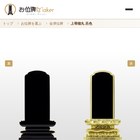
トップ
お位牌を選ぶ
会津位牌
上等猫丸 呂色
裏
表