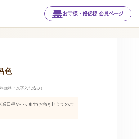
お寺様・僧侶様 会員ページ
呂色
料無料・文字入れ込み）
営業日程かかります(お急ぎ料金でのご