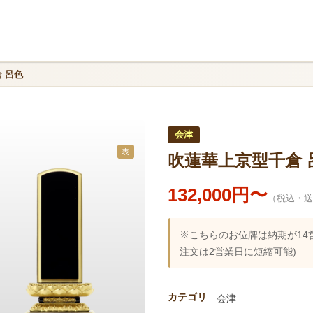
 呂色
会津
表
吹蓮華上京型千倉 
132,000円〜
（税込・送
※こちらのお位牌は納期が14
注文は2営業日に短縮可能)
カテゴリ
会津