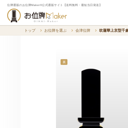
位牌通販のお位牌Maker®公式通販サイト【送料無料・最短当日発送】
トップ
お位牌を選ぶ
会津位牌
吹蓮華上京型千倉
裏