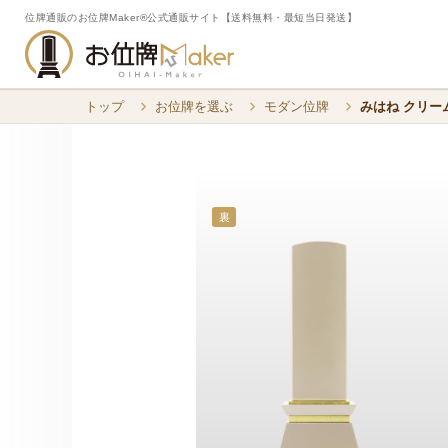
位牌通販のお位牌Maker®公式通販サイト【送料無料・最短当日発送】
トップ
お位牌を選ぶ
モダン位牌
みはね クリー
裏