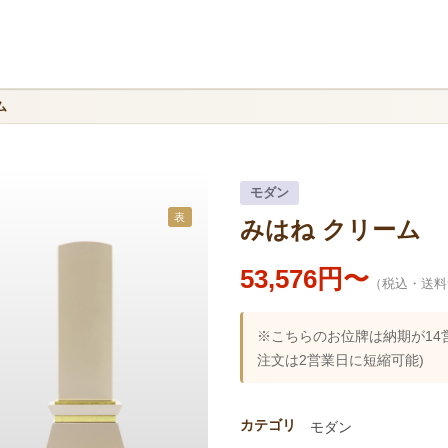
ム
モダン
表
みはね クリーム
53,576円〜
（税込・送料
※こちらのお位牌は納期が14
注文は2営業日に短縮可能)
カテゴリ
モダン