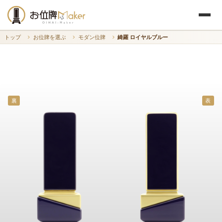
トップ
お位牌を選ぶ
モダン位牌
綺羅 ロイヤルブルー
裏
表