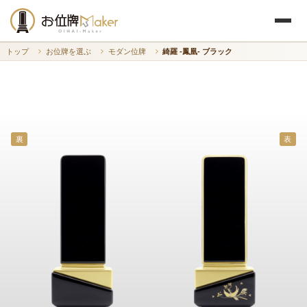
トップ
お位牌を選ぶ
モダン位牌
綺羅 -鳳凰- ブラック
裏
表