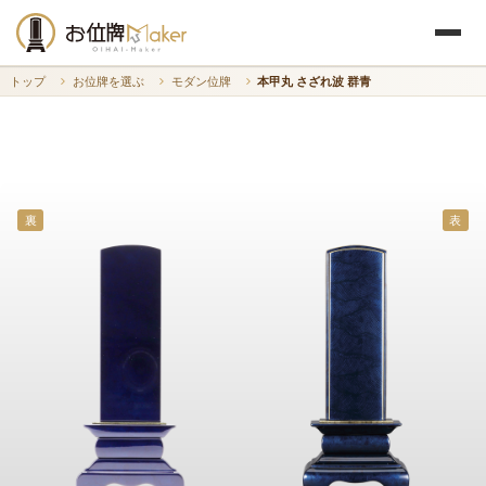
トップ
お位牌を選ぶ
モダン位牌
本甲丸 さざれ波 群青
裏
表