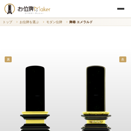
トップ
お位牌を選ぶ
モダン位牌
舞椿 エメラルド
裏
表