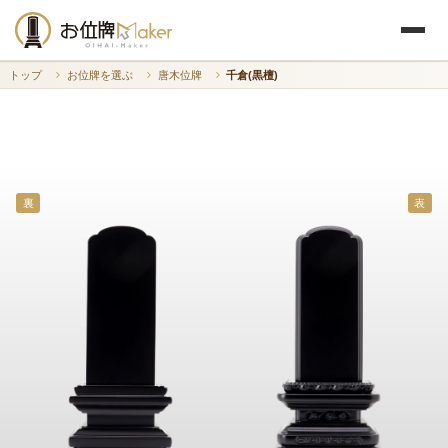
トップ
お位牌を選ぶ
唐木位牌
千倉(黒檀)
裏
表