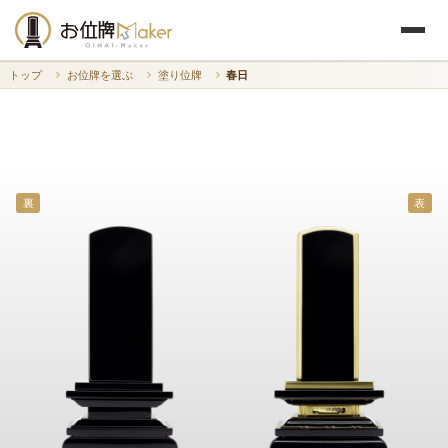
トップ
お位牌を選ぶ
塗り位牌
春日
裏
表