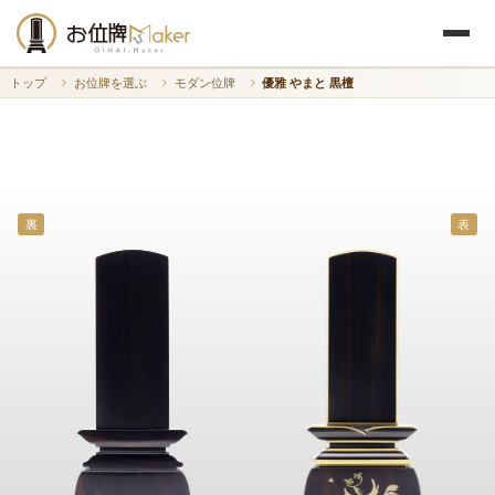
トップ
お位牌を選ぶ
モダン位牌
優雅 やまと 黒檀
裏
表