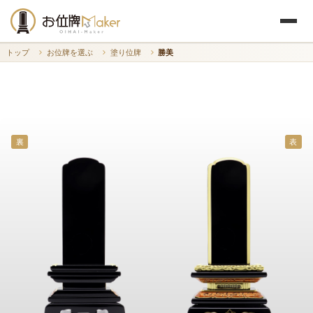
トップ
お位牌を選ぶ
塗り位牌
勝美
裏
表