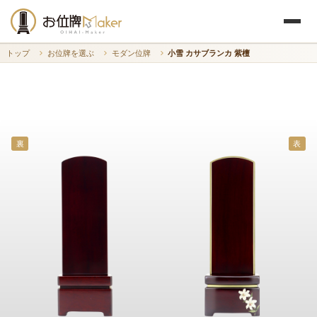
トップ
お位牌を選ぶ
モダン位牌
小雪 カサブランカ 紫檀
裏
表