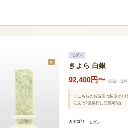
モダン
表
きよら 白銀
92,400円〜
（税込・送料
※こちらのお位牌は納期が10
注文は2営業日に短縮可能)
カテゴリ
モダン