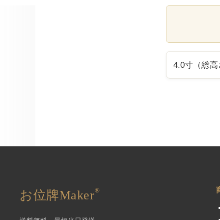
4.0寸（総高さ
®
お位牌Maker