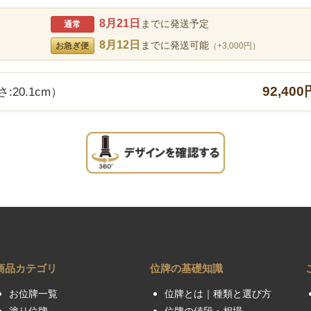
8月21日
までに発送予定
通常
8月12日
までに発送可能
お急ぎ便
（+3,000円）
92,400
:20.1cm）
商品カテゴリ
位牌の基礎知識
お位牌一覧
位牌とは｜種類と選び方