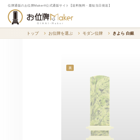
位牌通販のお位牌Maker®公式通販サイト【送料無料・最短当日発送】
トップ
お位牌を選ぶ
モダン位牌
きよら 白銀
裏