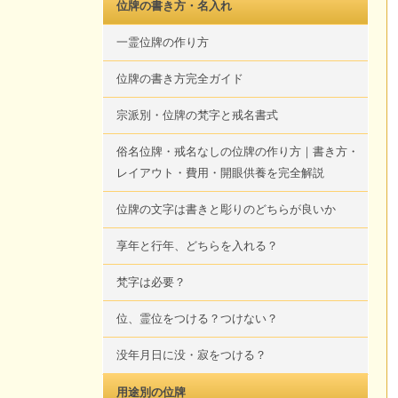
位牌の書き方・名入れ
一霊位牌の作り方
位牌の書き方完全ガイド
宗派別・位牌の梵字と戒名書式
俗名位牌・戒名なしの位牌の作り方｜書き方・
レイアウト・費用・開眼供養を完全解説
位牌の文字は書きと彫りのどちらが良いか
享年と行年、どちらを入れる？
梵字は必要？
位、霊位をつける？つけない？
没年月日に没・寂をつける？
用途別の位牌