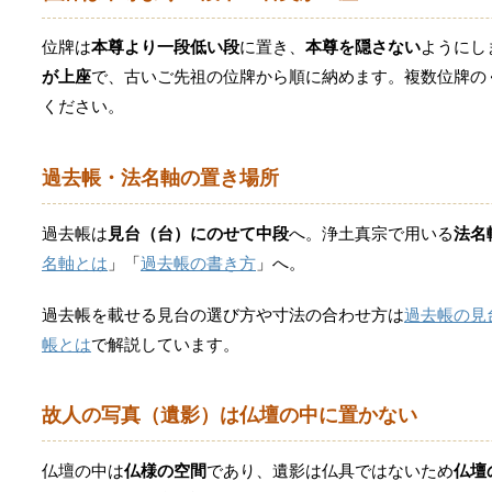
位牌は
本尊より一段低い段
に置き、
本尊を隠さない
ようにし
が上座
で、古いご先祖の位牌から順に納めます。複数位牌の
ください。
過去帳・法名軸の置き場所
過去帳は
見台（台）にのせて中段
へ。浄土真宗で用いる
法名
名軸とは
」「
過去帳の書き方
」へ。
過去帳を載せる見台の選び方や寸法の合わせ方は
過去帳の見
帳とは
で解説しています。
故人の写真（遺影）は仏壇の中に置かない
仏壇の中は
仏様の空間
であり、遺影は仏具ではないため
仏壇