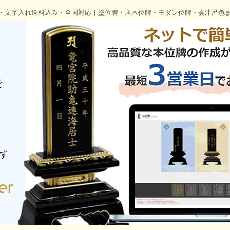
・文字入れ送料込み・全国対応｜塗位牌・唐木位牌・モダン位牌・会津呂色ま