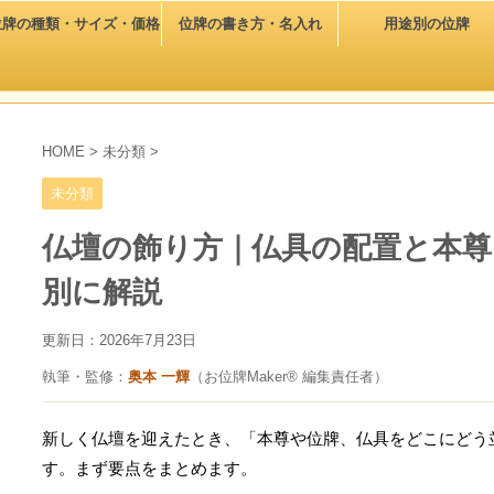
位牌の種類・サイズ・価格
位牌の書き方・名入れ
用途別の位牌
HOME
>
未分類
>
未分類
仏壇の飾り方｜仏具の配置と本尊
別に解説
更新日：
2026年7月23日
執筆・監修：
奥本 一輝
（お位牌Maker® 編集責任者）
新しく仏壇を迎えたとき、「本尊や位牌、仏具をどこにどう
す。まず要点をまとめます。