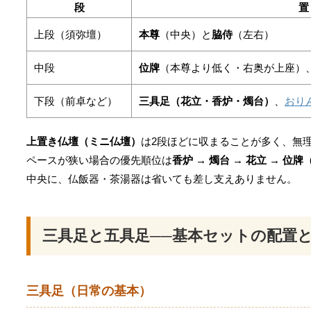
段
置
上段（須弥壇）
本尊
（中央）と
脇侍
（左右）
中段
位牌
（本尊より低く・右奥が上座）
下段（前卓など）
三具足（花立・香炉・燭台）
、
おり
上置き仏壇（ミニ仏壇）
は2段ほどに収まることが多く、無
ペースが狭い場合の優先順位は
香炉 → 燭台 → 花立 → 位
中央に、仏飯器・茶湯器は省いても差し支えありません。
三具足と五具足──基本セットの配置
三具足（日常の基本）