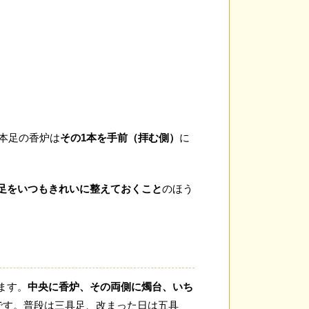
1本足の香炉は
その1本を手前（拝む側）
に
足をいつもきれいに整えておくこと
のほう
ます。
中央に香炉、その両側に燭台、いち
です。普段は三具足、改まった日は五具