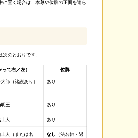
中に置く場合は、本尊や位牌の正面を遮ら
は次のとおりです。
かって右／左）
位牌
台大師（諸説あり）
あり
動明王
あり
然上人
あり
如上人（または名
なし
（法名軸・過