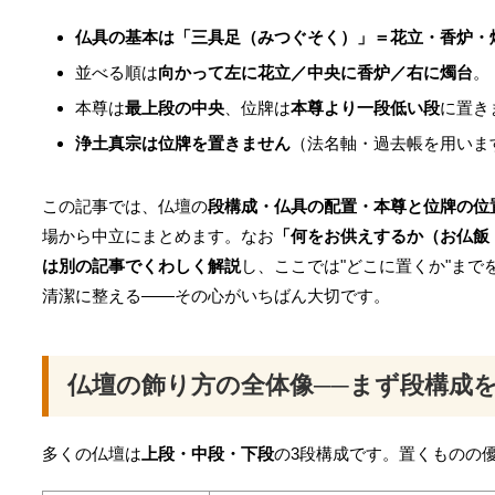
仏具の基本は「三具足（みつぐそく）」＝花立・香炉・
並べる順は
向かって左に花立／中央に香炉／右に燭台
。
本尊は
最上段の中央
、位牌は
本尊より一段低い段
に置き
浄土真宗は位牌を置きません
（法名軸・過去帳を用いま
この記事では、仏壇の
段構成・仏具の配置・本尊と位牌の位
場から中立にまとめます。なお
「何をお供えするか（お仏飯
は別の記事でくわしく解説
し、ここでは"どこに置くか"ま
清潔に整える——その心がいちばん大切です。
仏壇の飾り方の全体像──まず段構成
多くの仏壇は
上段・中段・下段
の3段構成です。置くものの