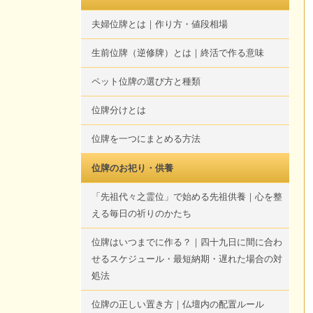
夫婦位牌とは｜作り方・値段相場
生前位牌（逆修牌）とは｜終活で作る意味
ペット位牌の選び方と種類
位牌分けとは
位牌を一つにまとめる方法
位牌のお祀り・供養
「先祖代々之霊位」で始める先祖供養｜心を整
える毎日の祈りのかたち
位牌はいつまでに作る？｜四十九日に間に合わ
せるスケジュール・最短納期・遅れた場合の対
処法
位牌の正しい置き方｜仏壇内の配置ルール