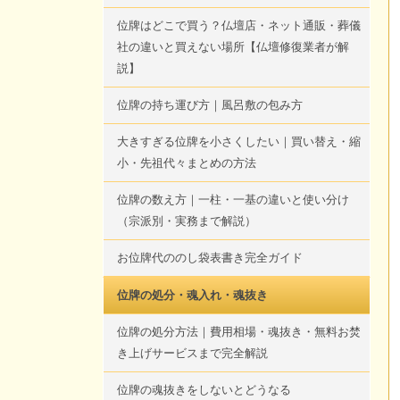
位牌はどこで買う？仏壇店・ネット通販・葬儀
社の違いと買えない場所【仏壇修復業者が解
説】
位牌の持ち運び方｜風呂敷の包み方
大きすぎる位牌を小さくしたい｜買い替え・縮
小・先祖代々まとめの方法
位牌の数え方｜一柱・一基の違いと使い分け
（宗派別・実務まで解説）
お位牌代ののし袋表書き完全ガイド
位牌の処分・魂入れ・魂抜き
位牌の処分方法｜費用相場・魂抜き・無料お焚
き上げサービスまで完全解説
位牌の魂抜きをしないとどうなる