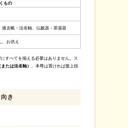
くもの
、過去帳・法名軸、仏飯器・茶湯器
ん
、お供え
理にすべてを揃える必要はありません。ス
牌（または法名軸）
。本尊は置ければ最上段
と向き