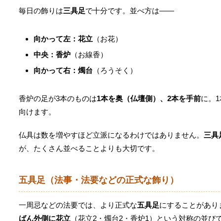
毎日の飾りは
三具足
で十分です。並べ方は——
向かって左：花立
（お花）
中央：香炉
（お線香）
向かって右：燭台
（ろうそく）
香炉の足が3本のものは
1本を奥（仏壇側）、2本を手前
に。
向けます。
仏具は数を増やすほど立派になるわけではありません。
三具
が、たくさん並べることよりも大切です。
五具足（法事・法要などの正式な飾り）
一周忌などの法要では、より正式な
五具足
にすることがあり
ばん外側に花立
（花立2・燭台2・香炉1）という対称の並び