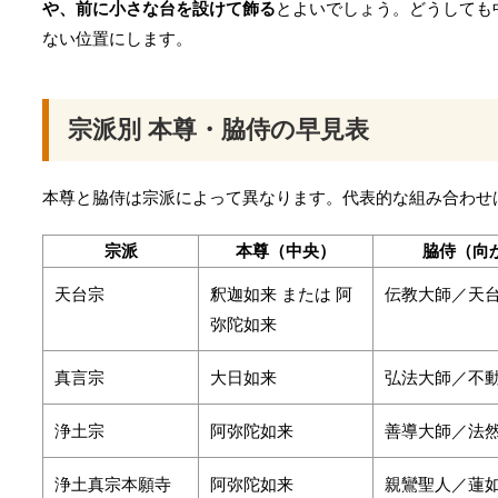
や、前に小さな台を設けて飾る
とよいでしょう。どうしても
ない位置にします。
宗派別 本尊・脇侍の早見表
本尊と脇侍は宗派によって異なります。代表的な組み合わせ
宗派
本尊（中央）
脇侍（向
天台宗
釈迦如来 または 阿
伝教大師／天
弥陀如来
真言宗
大日如来
弘法大師／不
浄土宗
阿弥陀如来
善導大師／法
浄土真宗本願寺
阿弥陀如来
親鸞聖人／蓮