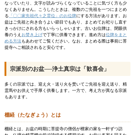
なっていたり、文字が読みづらくなっていることに気づく方も少
なくありません。こうしたときは、複数のご先祖を一つにまとめ
る
「〇〇家先祖代々之霊位」のお位牌
にする方法があります。お
盆はご先祖と向き合うよい節目でもあり、まとめてお祀りし直す
きっかけにされる方もいらっしゃいます。古いお位牌は、閉眼供
養のうえ
お焚き上げ
で丁寧に供養できます。進め方は
位牌をまと
める方法
もあわせてご覧ください。なお、まとめる際は事前に菩
提寺へご相談されると安心です。
宗派別のお盆──浄土真宗は「歓喜会」
多くの宗派では、迎え火・送り火を焚いてご先祖を迎え送り、精
霊馬やお供えで手厚く供養します。一方で、考え方が異なる宗派
もあります。
棚経（たなぎょう）とは
棚経とは、お盆の時期に菩提寺の僧侶が檀家の家を一軒ずつ訪