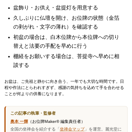
盆飾り・お供え・盆提灯を用意する
久しぶりに仏壇を開け、お位牌の状態（金箔
の剥がれ・文字の薄れ）を確認する
初盆の場合は、白木位牌から本位牌への切り
替えと法要の手配を早めに行う
棚経をお願いする場合は、菩提寺へ早めに相
談する
お盆は、ご先祖と静かに向き合う、一年でも大切な時間です。日
程や作法にとらわれすぎず、感謝の気持ちを込めて手を合わせる
ことが何よりの供養になります。
この記事の執筆・監修者
奥本 一輝
（お位牌Maker® 編集責任者）
全国の坐禅会を紹介する「
坐禅会マップ
」を運営。麗光堂に