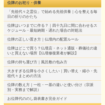
位牌のお祀り・供養
「先祖代々之霊位」で始める先祖供養｜心を整える毎
日の祈りのかたち
位牌はいつまでに作る？｜四十九日に間に合わせるス
ケジュール・最短納期・遅れた場合の対処法
位牌の正しい置き方｜仏壇内の配置ルール
位牌はどこで買う？仏壇店・ネット通販・葬儀社の違
いと買えない場所【仏壇修復業者が解説】
位牌の持ち運び方｜風呂敷の包み方
大きすぎる位牌を小さくしたい｜買い替え・縮小・先
祖代々まとめの方法
位牌の数え方｜一柱・一基の違いと使い分け（宗派
別・実務まで解説）
お位牌代ののし袋表書き完全ガイド