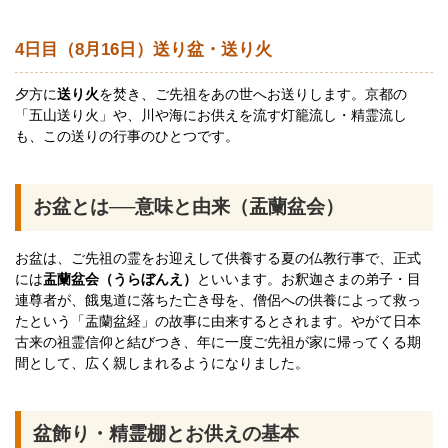
4日目（8月16日）送り盆・送り火
夕方に
送り火
を焚き、ご先祖をあの世へお送りします。京都の
「五山送り火」や、川や海にお供えを流す灯籠流し・精霊流し
も、この送りの行事のひとつです。
お盆とは──意味と由来（盂蘭盆会）
お盆は、ご先祖の霊をお迎えして供養する夏の仏教行事で、正式
には
盂蘭盆会（うらぼんえ）
といいます。お釈迦さまの弟子・目
連尊者が、餓鬼道に落ちた亡き母を、僧侶への供養によって救っ
たという「盂蘭盆経」の故事に由来するとされます。やがて日本
古来の祖霊信仰と結びつき、年に一度ご先祖が家に帰ってくる期
間として、広く親しまれるようになりました。
盆飾り・精霊棚とお供えの基本