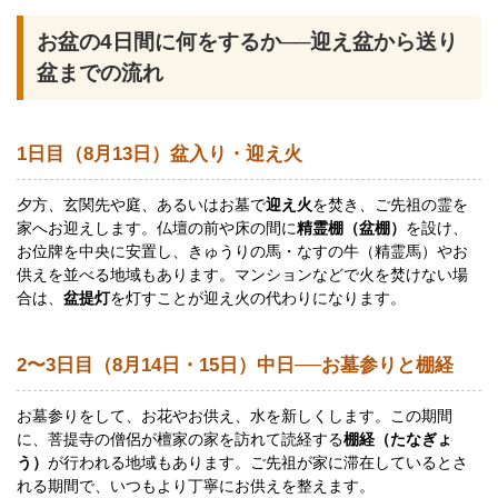
お盆の4日間に何をするか──迎え盆から送り
盆までの流れ
1日目（8月13日）盆入り・迎え火
夕方、玄関先や庭、あるいはお墓で
迎え火
を焚き、ご先祖の霊を
家へお迎えします。仏壇の前や床の間に
精霊棚（盆棚）
を設け、
お位牌を中央に安置し、きゅうりの馬・なすの牛（精霊馬）やお
供えを並べる地域もあります。マンションなどで火を焚けない場
合は、
盆提灯
を灯すことが迎え火の代わりになります。
2〜3日目（8月14日・15日）中日──お墓参りと棚経
お墓参りをして、お花やお供え、水を新しくします。この期間
に、菩提寺の僧侶が檀家の家を訪れて読経する
棚経（たなぎょ
う）
が行われる地域もあります。ご先祖が家に滞在しているとさ
れる期間で、いつもより丁寧にお供えを整えます。