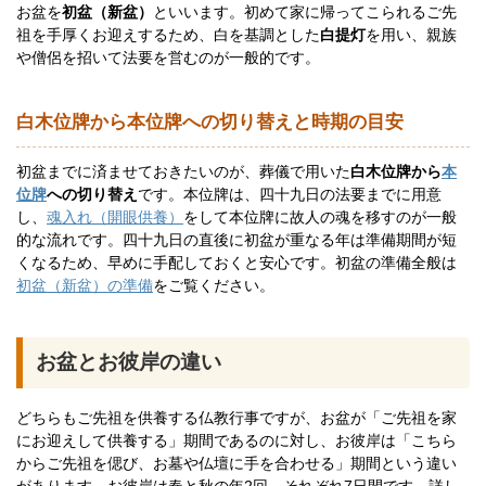
お盆を
初盆（新盆）
といいます。初めて家に帰ってこられるご先
祖を手厚くお迎えするため、白を基調とした
白提灯
を用い、親族
や僧侶を招いて法要を営むのが一般的です。
白木位牌から本位牌への切り替えと時期の目安
初盆までに済ませておきたいのが、葬儀で用いた
白木位牌から
本
位牌
への切り替え
です。本位牌は、四十九日の法要までに用意
し、
魂入れ（開眼供養）
をして本位牌に故人の魂を移すのが一般
的な流れです。四十九日の直後に初盆が重なる年は準備期間が短
くなるため、早めに手配しておくと安心です。初盆の準備全般は
初盆（新盆）の準備
をご覧ください。
お盆とお彼岸の違い
どちらもご先祖を供養する仏教行事ですが、お盆が「ご先祖を家
にお迎えして供養する」期間であるのに対し、お彼岸は「こちら
からご先祖を偲び、お墓や仏壇に手を合わせる」期間という違い