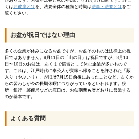
があります。お彼岸は春と秋の年2回、それぞれ7日間です。詳し
くは
お彼岸とは
を、法要全体の種類と時期は
法事・法要とは
をご
覧ください。
お盆が祝日ではない理由
多くの企業が休みになるお盆ですが、お盆そのものは法律上の祝
日ではありません。8月11日の「山の日」は祝日ですが、8月13
日〜16日のお盆は、あくまで慣習として休む企業が多いもので
す。これは、江戸時代に奉公人が実家へ帰ることを許された「藪
入り（やぶいり）」が旧暦7月15日前後にあったことなど、古くか
らの習わしが今の長期休暇につながっているといわれます。役
所・銀行・郵便局などの窓口は、お盆期間も暦どおりに営業する
のが基本です。
よくある質問