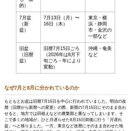
的）
7月盆
7月13日（月）〜
東京・横
（新
16日（木）
浜・静岡
盆）
市・金沢の
一部など
旧盆
旧暦7月15日ごろ
沖縄・奄美
（旧暦
（2026年は8月下
など
盆）
旬ごろ・年により
変動）
なぜ7月と8月に分かれているのか
もともとお盆は旧暦7月15日を中心に行われていました。明治の改
暦（旧暦から新暦への変更）の際、新暦の7月15日にそのまま合わ
せると、地方では田植えなどの農繁期と重なってしまいます。そ
こで多くの地域が、ひと月遅らせた8月15日前後に行う「月遅れ
盆」へと移りました。一方、東京など改暦にそのまま合わせた地