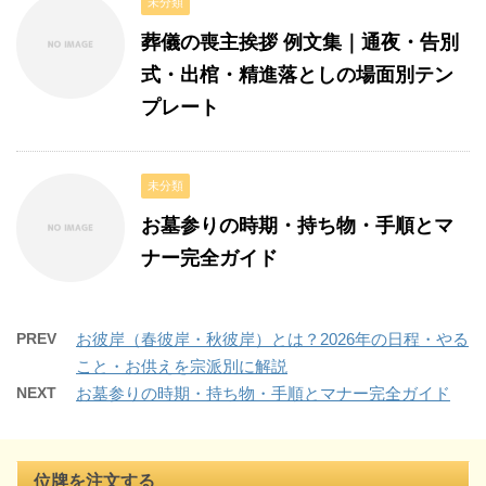
未分類
葬儀の喪主挨拶 例文集｜通夜・告別
式・出棺・精進落としの場面別テン
プレート
未分類
お墓参りの時期・持ち物・手順とマ
ナー完全ガイド
PREV
お彼岸（春彼岸・秋彼岸）とは？2026年の日程・やる
こと・お供えを宗派別に解説
NEXT
お墓参りの時期・持ち物・手順とマナー完全ガイド
位牌を注文する