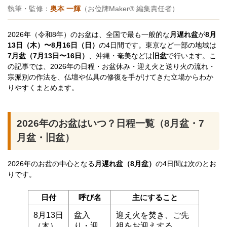
執筆・監修：
奥本 一輝
（お位牌Maker® 編集責任者）
2026年（令和8年）のお盆は、全国で最も一般的な
月遅れ盆
が
8月
13日（木）〜8月16日（日）
の4日間です。東京など一部の地域は
7月盆（7月13日〜16日）
、沖縄・奄美などは
旧盆
で行います。こ
の記事では、2026年の日程・お盆休み・迎え火と送り火の流れ・
宗派別の作法を、仏壇や仏具の修復を手がけてきた立場からわか
りやすくまとめます。
2026年のお盆はいつ？日程一覧（8月盆・7
月盆・旧盆）
2026年のお盆の中心となる
月遅れ盆（8月盆）
の4日間は次のとお
りです。
日付
呼び名
主にすること
8月13日
盆入
迎え火を焚き、ご先
（木）
り・迎
祖をお迎えする