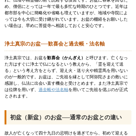
れ、仏壇や精霊棚の前で読経する慣習です。お盆に各家を回るた
め、僧侶にとっては一年で最も多忙な時期のひとつです。近年は
都市部を中心に簡略化や省略も増えていますが、地域や寺院によ
っては今も大切に受け継がれています。お盆の棚経をお願いした
い場合は、早めに菩提寺へ相談しておくと安心です。
浄土真宗のお盆──歓喜会と過去帳・法名軸
浄土真宗では、お盆を
歓喜会（かんぎえ）
と呼びます。亡くなっ
た方はすぐに浄土で仏になるという教えから、「霊を迎えて送
る」という考え方をとらず、迎え火・送り火や精霊馬を用いない
のが一般的です。お盆は、ご先祖を縁として阿弥陀さまの救いに
感謝し、仏法に出会い直す機会と受けとめます。また浄土真宗で
は位牌を用いず、
過去帳や法名軸
を用いてご先祖を偲ぶのが正式
とされます。
初盆（新盆）のお盆──通常のお盆との違い
故人が亡くなって四十九日の忌明けを過ぎてから、初めて迎える