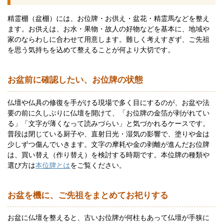
精霊棚（盆棚）には、お位牌・お供え・盆花・精霊馬などを整え
ます。お供えは、お水・果物・故人の好物などを基本に、地域や
家のならわしに合わせて用意します。難しく考えすぎず、ご先祖
を思う気持ちを込めて整えることが何より大切です。
お盆前に確認したい、お位牌の状態
仏壇や仏具の修復を手がける現場で多く目にするのが、お盆や法
要の前に久しぶりに仏壇を開けて、「お位牌の金箔が剥がれてい
る」「文字が薄くなって読みづらい」と気づかれるケースです。
普段は閉じている厨子や、直射日光・湿気の影響で、塗りや金は
少しずつ傷んでいきます。文字の摩耗や金の剥離が進んだお位牌
は、買い替え（作り替え）を検討する時期です。本位牌の種類や
選び方は
本位牌とは
をご覧ください。
お盆を機に、ご先祖をまとめてお祀りする
お盆に仏壇を整えると、古いお位牌が何柱もあって仏壇が手狭に