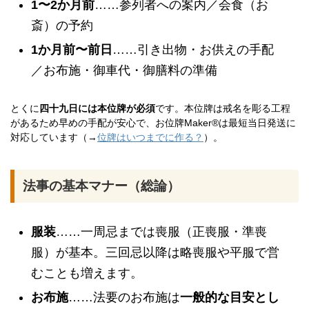
1〜2か月前
……参列者への案内／会食（お
斎）の予約
1か月前〜前日
……引き出物・お供えの手配
／お布施・御車代・御膳料の準備
とくに
四十九日には本位牌が必須
です。本位牌は戒名を彫る工程
があるため早めの手配が安心で、お位牌Maker®は最短当日発送に
対応しています（→
位牌はいつまでに作る？
）。
法事の基本マナー（総論）
服装
……一周忌までは喪服（正喪服・準喪
服）が基本。三回忌以降は略喪服や平服で営
むことも増えます。
お布施
……法要のお布施は
一般的な目安とし