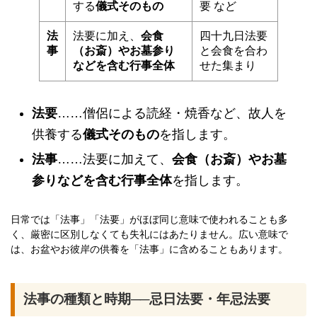
する
儀式そのもの
要 など
法
法要に加え、
会食
四十九日法要
事
（お斎）やお墓参り
と会食を合わ
などを含む行事全体
せた集まり
法要
……僧侶による読経・焼香など、故人を
供養する
儀式そのもの
を指します。
法事
……法要に加えて、
会食（お斎）やお墓
参りなどを含む行事全体
を指します。
日常では「法事」「法要」がほぼ同じ意味で使われることも多
く、厳密に区別しなくても失礼にはあたりません。広い意味で
は、お盆やお彼岸の供養を「法事」に含めることもあります。
法事の種類と時期──忌日法要・年忌法要