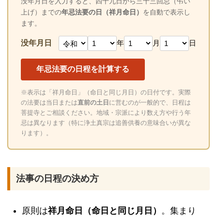
没年月日を入力すると、四十九日から三十三回忌（弔い
上げ）までの
年忌法要の日（祥月命日）
を自動で表示し
ます。
没年月日
年
月
日
年忌法要の日程を計算する
※表示は「祥月命日」（命日と同じ月日）の日付です。実際
の法要は当日または
直前の土日
に営むのが一般的で、日程は
菩提寺とご相談ください。地域・宗派により数え方や行う年
忌は異なります（特に浄土真宗は追善供養の意味合いが異な
ります）。
法事の日程の決め方
原則は
祥月命日（命日と同じ月日）
。集まり