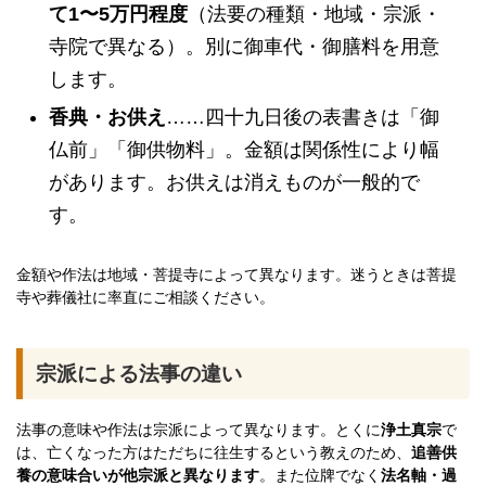
て1〜5万円程度
（法要の種類・地域・宗派・
寺院で異なる）。別に御車代・御膳料を用意
します。
香典・お供え
……四十九日後の表書きは「御
仏前」「御供物料」。金額は関係性により幅
があります。お供えは消えものが一般的で
す。
金額や作法は地域・菩提寺によって異なります。迷うときは菩提
寺や葬儀社に率直にご相談ください。
宗派による法事の違い
法事の意味や作法は宗派によって異なります。とくに
浄土真宗
で
は、亡くなった方はただちに往生するという教えのため、
追善供
養の意味合いが他宗派と異なります
。また位牌でなく
法名軸・過