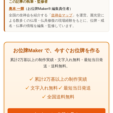
この記事の執筆・監修者
奥本 一輝
（お位牌Maker® 編集責任者）
全国の坐禅会を紹介する「
坐禅会マップ
」を運営。麗光堂に
よる数多くの仏壇・仏具修復の現場経験をもとに、位牌・戒
名・仏事の情報を編集・監修しています。
お位牌Maker で、今すぐお位牌を作る
累計2万基以上の制作実績・文字入れ無料・最短当日発
送・送料無料。
累計2万基以上の制作実績
文字入れ無料
最短当日発送
全国送料無料