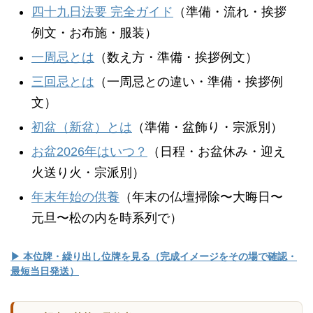
四十九日法要 完全ガイド
（準備・流れ・挨拶
例文・お布施・服装）
一周忌とは
（数え方・準備・挨拶例文）
三回忌とは
（一周忌との違い・準備・挨拶例
文）
初盆（新盆）とは
（準備・盆飾り・宗派別）
お盆2026年はいつ？
（日程・お盆休み・迎え
火送り火・宗派別）
年末年始の供養
（年末の仏壇掃除〜大晦日〜
元旦〜松の内を時系列で）
▶ 本位牌・繰り出し位牌を見る（完成イメージをその場で確認・
最短当日発送）