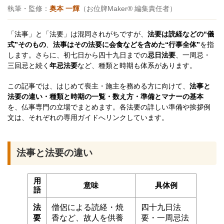
執筆・監修：
奥本 一輝
（お位牌Maker® 編集責任者）
「法事」と「法要」は混同されがちですが、
法要は読経などの“儀
式”そのもの
、
法事はその法要に会食などを含めた“行事全体”
を指
します。さらに、初七日から四十九日までの
忌日法要
、一周忌・
三回忌と続く
年忌法要
など、種類と時期も体系があります。
この記事では、はじめて喪主・施主を務める方に向けて、
法事と
法要の違い・種類と時期の一覧・数え方・準備とマナーの基本
を、仏事専門の立場でまとめます。各法要の詳しい準備や挨拶例
文は、それぞれの専用ガイドへリンクしています。
法事と法要の違い
用
意味
具体例
語
法
僧侶による読経・焼
四十九日法
要
香など、故人を供養
要・一周忌法