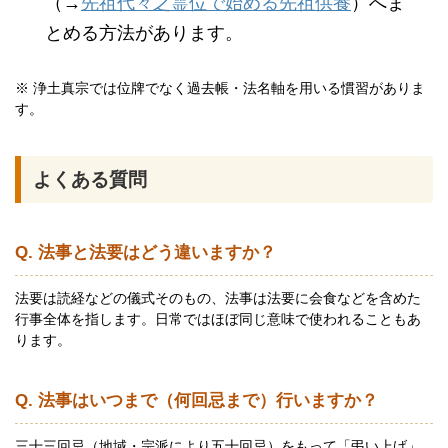
（→
先祖代々之霊位で始める先祖供養
）へま
とめる方法があります。
※ 浄土真宗では位牌でなく過去帳・法名軸を用いる慣習がありま
す。
よくある質問
Q. 法事と法要はどう違いますか？
法要は読経などの儀式そのもの、法事は法要に会食などを含めた
行事全体を指します。日常ではほぼ同じ意味で使われることもあ
ります。
Q. 法事はいつまで（何回忌まで）行いますか？
三十三回忌（地域・宗派により五十回忌）をもって「弔い上げ」