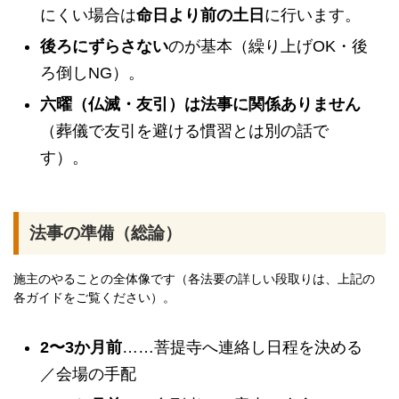
にくい場合は
命日より前の土日
に行います。
後ろにずらさない
のが基本（繰り上げOK・後
ろ倒しNG）。
六曜（仏滅・友引）は法事に関係ありません
（葬儀で友引を避ける慣習とは別の話で
す）。
法事の準備（総論）
施主のやることの全体像です（各法要の詳しい段取りは、上記の
各ガイドをご覧ください）。
2〜3か月前
……菩提寺へ連絡し日程を決める
／会場の手配