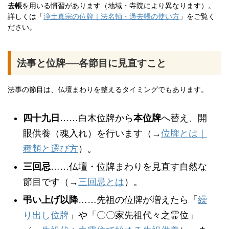
去帳
を用いる慣習があります（地域・寺院により異なります）。
詳しくは「
浄土真宗の位牌｜法名軸・過去帳の使い方
」をご覧く
ださい。
法事と位牌──各節目に見直すこと
法事の節目は、仏壇まわりを整えるタイミングでもあります。
四十九日
……白木位牌から
本位牌
へ替え、開
眼供養（魂入れ）を行います（→
位牌とは｜
種類と選び方
）。
三回忌
……仏壇・位牌まわりを見直す自然な
節目です（→
三回忌とは
）。
弔い上げ以降
……先祖の位牌が増えたら「
繰
り出し位牌
」や「〇〇家先祖代々之霊位」