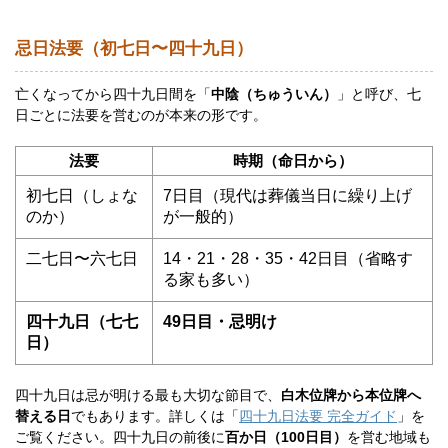
忌日法要（初七日〜四十九日）
亡くなってから四十九日間を「
中陰（ちゅういん）
」と呼び、七
日ごとに法要を営むのが本来の形です。
法要
時期（命日から）
初七日（しょな
7日目（現代は葬儀当日に繰り上げ
のか）
が一般的）
二七日〜六七日
14・21・28・35・42日目（省略す
る家も多い）
四十九日（七七
49日目・忌明け
日）
四十九日は忌が明ける最も大切な節目で、
白木位牌から本位牌へ
替える日
でもあります。詳しくは「
四十九日法要 完全ガイド
」を
ご覧ください。四十九日の前後に
百か日（100日目）
を営む地域も