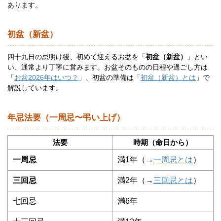
あります。
初盆（新盆）
四十九日の忌明け後、初めて迎えるお盆を「
初盆（新盆）
」とい
い、通常より丁寧に営みます。お盆そのものの日程や過ごし方は
「
お盆2026年はいつ？
」、初盆の準備は「
初盆（新盆）とは
」で
解説しています。
年忌法要（一周忌〜弔い上げ）
法要
時期（命日から）
一周忌
満1年（→
一周忌とは
）
三回忌
満2年（→
三回忌とは
）
七回忌
満6年