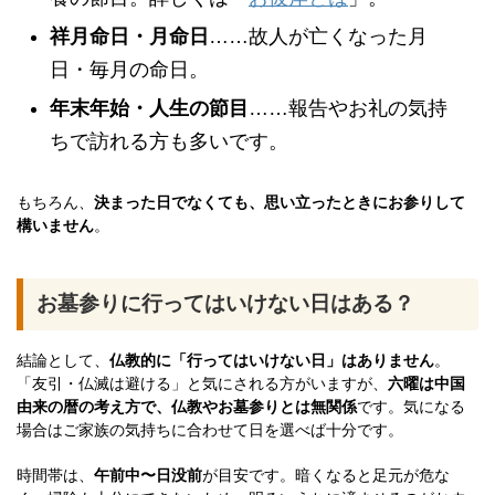
祥月命日・月命日
……故人が亡くなった月
日・毎月の命日。
年末年始・人生の節目
……報告やお礼の気持
ちで訪れる方も多いです。
もちろん、
決まった日でなくても、思い立ったときにお参りして
構いません
。
お墓参りに行ってはいけない日はある？
結論として、
仏教的に「行ってはいけない日」はありません
。
「友引・仏滅は避ける」と気にされる方がいますが、
六曜は中国
由来の暦の考え方で、仏教やお墓参りとは無関係
です。気になる
場合はご家族の気持ちに合わせて日を選べば十分です。
時間帯は、
午前中〜日没前
が目安です。暗くなると足元が危な