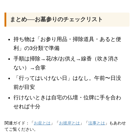
まとめ──お墓参りのチェックリスト
持ち物は「お参り用品・掃除道具・あると便
利」の3分類で準備
手順は掃除→花/水/お供え→線香（吹き消さ
ない）→合掌
「行ってはいけない日」はなし。午前〜日没
前が目安
行けないときは自宅の仏壇・位牌に手を合わ
せれば十分
関連ガイド：「
お盆とは
」「
お彼岸とは
」「
法事とは
」もあわせ
てご覧ください。