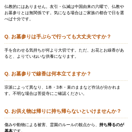
仏教的にはありません。友引・仏滅は中国由来の六曜で、仏教や
お墓参りとは無関係です。気になる場合はご家族の都合で日を選
べば十分です。
Q. お墓参りは手ぶらで行っても大丈夫ですか？
手を合わせる気持ちが何より大切です。ただ、お花とお線香があ
ると、よりていねいな供養になります。
Q. お墓参りで線香は何本立てますか？
宗派によって異なり、1本・3本・束のままなど作法が分かれま
す。不明な場合は菩提寺にご確認ください。
Q. お供え物は帰りに持ち帰らないといけませんか？
傷みや動物による被害、霊園のルールの観点から、
持ち帰るのが
基本
です。