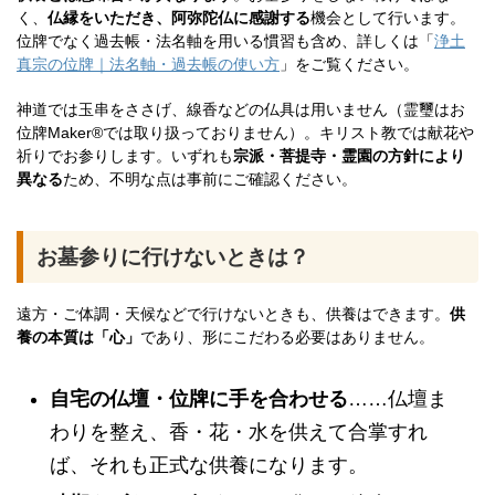
く、
仏縁をいただき、阿弥陀仏に感謝する
機会として行います。
位牌でなく過去帳・法名軸を用いる慣習も含め、詳しくは「
浄土
真宗の位牌｜法名軸・過去帳の使い方
」をご覧ください。
神道では玉串をささげ、線香などの仏具は用いません（霊璽はお
位牌Maker®では取り扱っておりません）。キリスト教では献花や
祈りでお参りします。いずれも
宗派・菩提寺・霊園の方針により
異なる
ため、不明な点は事前にご確認ください。
お墓参りに行けないときは？
遠方・ご体調・天候などで行けないときも、供養はできます。
供
養の本質は「心」
であり、形にこだわる必要はありません。
自宅の仏壇・位牌に手を合わせる
……仏壇ま
わりを整え、香・花・水を供えて合掌すれ
ば、それも正式な供養になります。