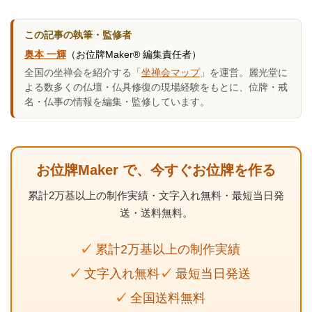
この記事の執筆・監修者
奥本 一輝
（お位牌Maker® 編集責任者）
全国の坐禅会を紹介する「
坐禅会マップ
」を運営。麗光堂に
よる数多くの仏壇・仏具修復の現場経験をもとに、位牌・戒
名・仏事の情報を編集・監修しています。
お位牌Maker で、今すぐお位牌を作る
累計2万基以上の制作実績・文字入れ無料・最短当日発
送・送料無料。
累計2万基以上の制作実績
文字入れ無料
最短当日発送
全国送料無料