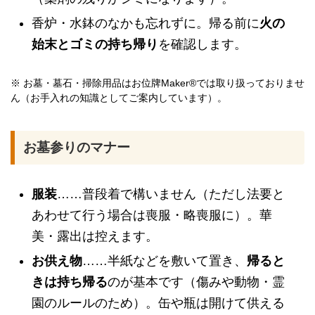
香炉・水鉢のなかも忘れずに。帰る前に
火の
始末とゴミの持ち帰り
を確認します。
※ お墓・墓石・掃除用品はお位牌Maker®では取り扱っておりませ
ん（お手入れの知識としてご案内しています）。
お墓参りのマナー
服装
……普段着で構いません（ただし法要と
あわせて行う場合は喪服・略喪服に）。華
美・露出は控えます。
お供え物
……半紙などを敷いて置き、
帰ると
きは持ち帰る
のが基本です（傷みや動物・霊
園のルールのため）。缶や瓶は開けて供える