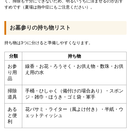
く、掃除も十分にできないため、明るいうちに済ませるのがおす
すめです（夏場は熱中症にもご注意ください）。
お墓参りの持ち物リスト
持ち物は3つに分けると準備しやすくなります。
分類
持ち物
お参
線香・お花・ろうそく・お供え物・数珠・お供
り用
え用の水
品
掃除
手桶・ひしゃく（備付けの場合あり）・スポン
道具
ジ・雑巾・ほうき・ゴミ袋・軍手
ある
花バサミ・ライター（風よけ付き）・半紙・ウ
と便
ェットティッシュ
利