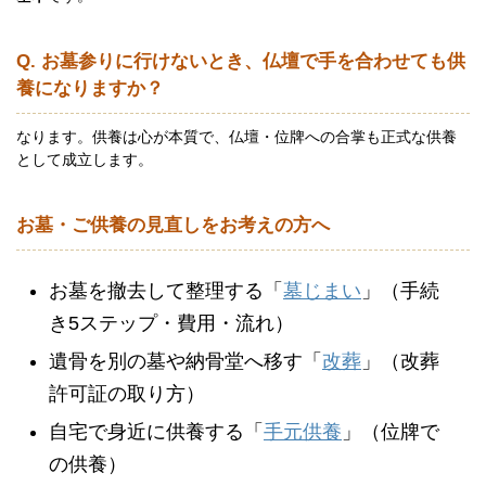
Q. お墓参りに行けないとき、仏壇で手を合わせても供
養になりますか？
なります。供養は心が本質で、仏壇・位牌への合掌も正式な供養
として成立します。
お墓・ご供養の見直しをお考えの方へ
お墓を撤去して整理する「
墓じまい
」（手続
き5ステップ・費用・流れ）
遺骨を別の墓や納骨堂へ移す「
改葬
」（改葬
許可証の取り方）
自宅で身近に供養する「
手元供養
」（位牌で
の供養）