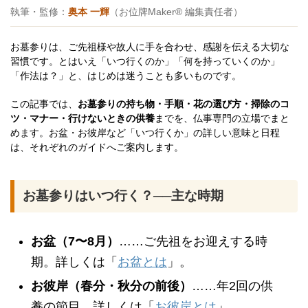
執筆・監修：
奥本 一輝
（お位牌Maker® 編集責任者）
お墓参りは、ご先祖様や故人に手を合わせ、感謝を伝える大切な
習慣です。とはいえ「いつ行くのか」「何を持っていくのか」
「作法は？」と、はじめは迷うことも多いものです。
この記事では、
お墓参りの持ち物・手順・花の選び方・掃除のコ
ツ・マナー・行けないときの供養
までを、仏事専門の立場でまと
めます。お盆・お彼岸など「いつ行くか」の詳しい意味と日程
は、それぞれのガイドへご案内します。
お墓参りはいつ行く？──主な時期
お盆（7〜8月）
……ご先祖をお迎えする時
期。詳しくは「
お盆とは
」。
お彼岸（春分・秋分の前後）
……年2回の供
養の節目。詳しくは「
お彼岸とは
」。