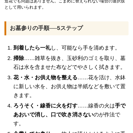
造花でも問題はありません。こまめに替えられない場合の選択肢
として用いられます。
お墓参りの手順──5ステップ
到着したら一礼
し、可能なら手を清めます。
掃除
……雑草を抜き、玉砂利のゴミを取り、墓
石は水を含ませた布などでやさしく拭きます。
花・水・お供え物を整える
……花を活け、水鉢
に新しい水を、お供え物は半紙などを敷いて置
きます。
ろうそく・線香に火を灯す
……線香の火は
手で
あおいで消し、口で吹き消さない
のが作法で
す。