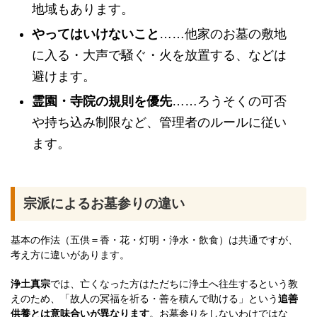
地域もあります。
やってはいけないこと
……他家のお墓の敷地
に入る・大声で騒ぐ・火を放置する、などは
避けます。
霊園・寺院の規則を優先
……ろうそくの可否
や持ち込み制限など、管理者のルールに従い
ます。
宗派によるお墓参りの違い
基本の作法（五供＝香・花・灯明・浄水・飲食）は共通ですが、
考え方に違いがあります。
浄土真宗
では、亡くなった方はただちに浄土へ往生するという教
えのため、「故人の冥福を祈る・善を積んで助ける」という
追善
供養とは意味合いが異なります
。お墓参りをしないわけではな