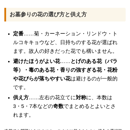
お墓参りの花の選び方と供え方
定番
……菊・カーネーション・リンドウ・ト
ルコキキョウなど、日持ちのする花が選ばれ
ます。故人の好きだった花でも構いません。
避けたほうがよい花
……
とげのある花（バラ
等）・毒のある花・香りの強すぎる花・花粉
や花びらが落ちやすい花
は避けるのが一般的
です。
供え方
……左右の花立てに
対称
に、本数は
3・5・7本などの
奇数
でまとめるとよいとさ
れます。