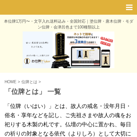
本位牌1万円〜・文字入れ送料込み・全国対応｜塗位牌・唐木位牌・モダ
ン位牌・会津呂色まで100種類以上
HOME
>
位牌とは
>
「位牌とは」 一覧
「位牌（いはい）」とは、故人の戒名・没年月日・
俗名・享年などを記し、ご先祖さまや故人の魂をお
祀りする木製の札です。仏壇の中心に置かれ、毎日
の祈りの対象となる依代（よりしろ）として大切に