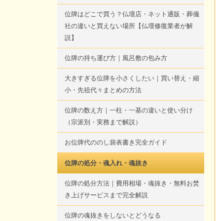
位牌はどこで買う？仏壇店・ネット通販・葬儀
社の違いと買えない場所【仏壇修復業者が解
説】
位牌の持ち運び方｜風呂敷の包み方
大きすぎる位牌を小さくしたい｜買い替え・縮
小・先祖代々まとめの方法
位牌の数え方｜一柱・一基の違いと使い分け
（宗派別・実務まで解説）
お位牌代ののし袋表書き完全ガイド
位牌の処分・魂入れ・魂抜き
位牌の処分方法｜費用相場・魂抜き・無料お焚
き上げサービスまで完全解説
位牌の魂抜きをしないとどうなる