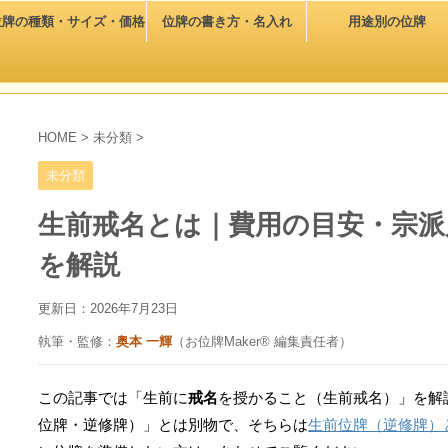
位牌の種類・サイズ・価格
位牌の書き方・名入れ
用途別の位牌
HOME
>
未分類
>
未分類
生前戒名とは｜費用の目安・宗派
を解説
更新日：
2026年7月23日
執筆・監修：
奥本 一輝
（お位牌Maker® 編集責任者）
この記事では「生前に
戒名
を授かること（生前戒名）」を解
位牌・逆修牌）」とは別物で、そちらは
生前位牌（逆修牌）