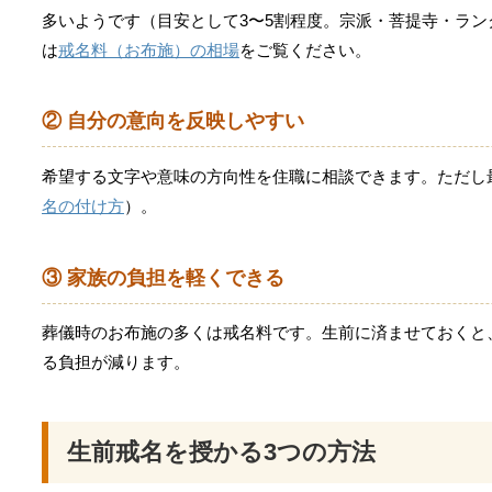
多いようです（目安として3〜5割程度。宗派・菩提寺・ラ
は
戒名料（お布施）の相場
をご覧ください。
② 自分の意向を反映しやすい
希望する文字や意味の方向性を住職に相談できます。ただし
名の付け方
）。
③ 家族の負担を軽くできる
葬儀時のお布施の多くは戒名料です。生前に済ませておくと
る負担が減ります。
生前戒名を授かる3つの方法