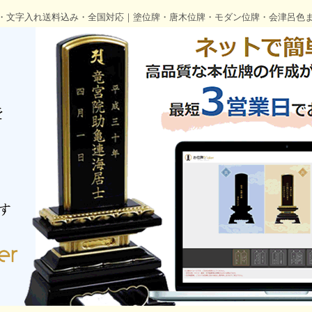
・文字入れ送料込み・全国対応｜塗位牌・唐木位牌・モダン位牌・会津呂色ま