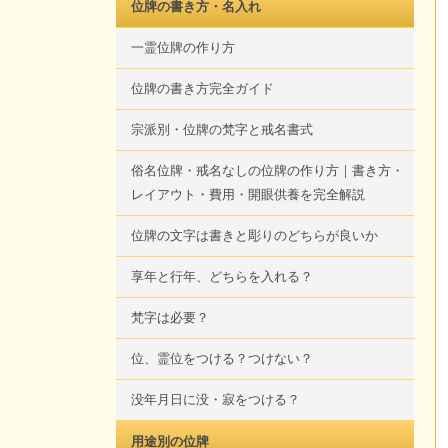
位牌の書き方・名入れ
一霊位牌の作り方
位牌の書き方完全ガイド
宗派別・位牌の梵字と戒名書式
俗名位牌・戒名なしの位牌の作り方｜書き方・
レイアウト・費用・開眼供養を完全解説
位牌の文字は書きと彫りのどちらが良いか
享年と行年、どちらを入れる？
梵字は必要？
位、霊位をつける？つけない？
没年月日に没・寂をつける？
用途別の位牌