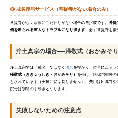
③ 戒名授与サービス（菩提寺がない場合のみ）
菩提寺がなく宗派にこだわりがない場合の選択肢です。
菩提
儀を断られる重大なトラブルになり得ます
。必ず菩提寺を優
浄土真宗の場合──帰敬式（おかみそ
浄土真宗では「戒名」ではなく
法名
を授かり、位号によるラ
帰敬式（ききょうしき・おかみそり）
を受け、阿弥陀如来の
とされています（実際に髪は剃りません）。費用は所属寺や
院号は別途の手続きとなります。
失敗しないための注意点