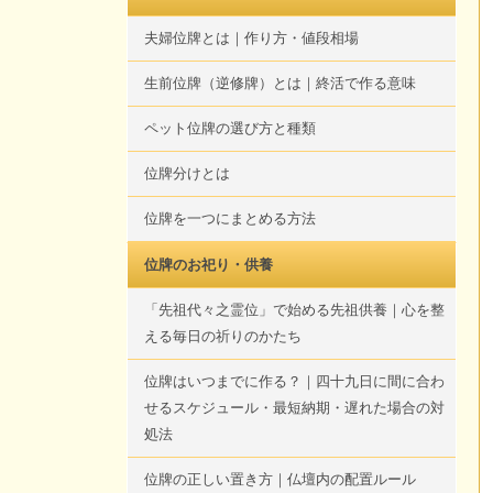
夫婦位牌とは｜作り方・値段相場
生前位牌（逆修牌）とは｜終活で作る意味
ペット位牌の選び方と種類
位牌分けとは
位牌を一つにまとめる方法
位牌のお祀り・供養
「先祖代々之霊位」で始める先祖供養｜心を整
える毎日の祈りのかたち
位牌はいつまでに作る？｜四十九日に間に合わ
せるスケジュール・最短納期・遅れた場合の対
処法
位牌の正しい置き方｜仏壇内の配置ルール